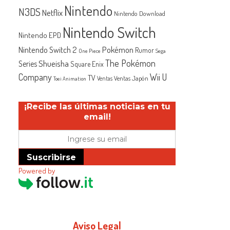
Nintendo
N3DS
Netflix
Nintendo Download
Nintendo Switch
Nintendo EPD
Nintendo Switch 2
Pokémon
Rumor
One Piece
Sega
The Pokémon
Shueisha
Series
Square Enix
Company
Wii U
TV
Ventas Japón
Ventas
Toei Animation
¡Recibe las últimas noticias en tu
email!
Suscribirse
Powered by
Aviso Legal