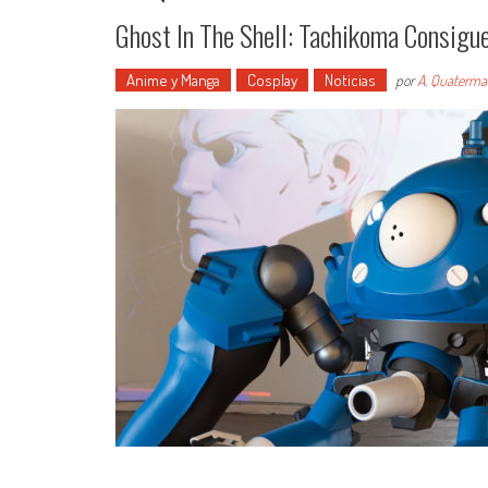
Ghost In The Shell: Tachikoma Consigue
Anime y Manga
Cosplay
Noticias
por
A. Quaterma