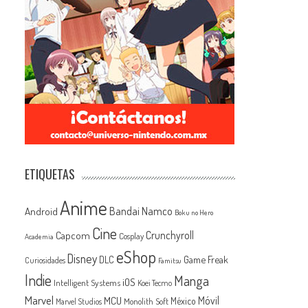
ETIQUETAS
Anime
Android
Bandai Namco
Boku no Hero
Cine
Capcom
Crunchyroll
Cosplay
Academia
eShop
Disney
Game Freak
DLC
Curiosidades
Famitsu
Indie
Manga
iOS
Intelligent Systems
Koei Tecmo
Marvel
MCU
Móvil
México
Monolith Soft
Marvel Studios