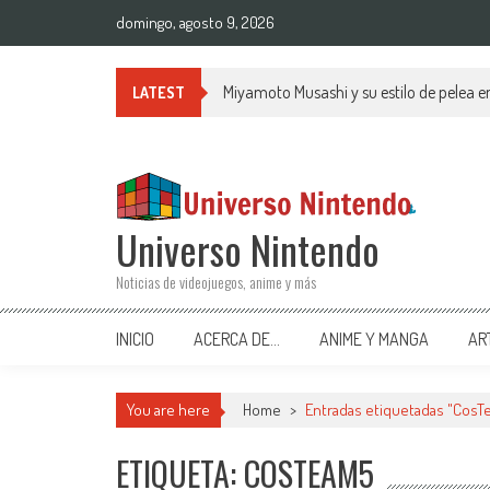
Saltar al contenido
domingo, agosto 9, 2026
Miyamoto Musashi y su estilo de pelea 
LATEST
Universo Nintendo
Noticias de videojuegos, anime y más
INICIO
ACERCA DE…
ANIME Y MANGA
AR
You are here
Home
>
Entradas etiquetadas "CosT
ETIQUETA: COSTEAM5