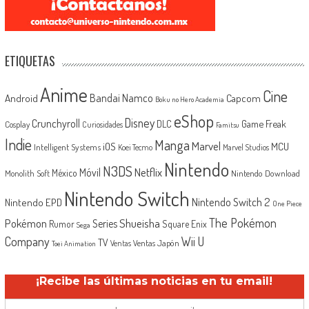
ETIQUETAS
Anime
Cine
Android
Bandai Namco
Capcom
Boku no Hero Academia
eShop
Disney
Crunchyroll
Game Freak
DLC
Cosplay
Curiosidades
Famitsu
Indie
Manga
Marvel
iOS
MCU
Intelligent Systems
Koei Tecmo
Marvel Studios
Nintendo
N3DS
Netflix
Móvil
México
Monolith Soft
Nintendo Download
Nintendo Switch
Nintendo Switch 2
Nintendo EPD
One Piece
The Pokémon
Shueisha
Pokémon
Series
Rumor
Square Enix
Sega
Company
Wii U
TV
Ventas Japón
Ventas
Toei Animation
¡Recibe las últimas noticias en tu email!