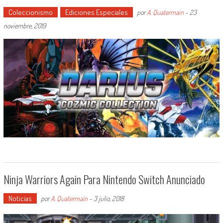
Coleccionismo
Ediciones Especiales
por
A. Quatermain
-
23
noviembre, 2019
Ninja Warriors Again Para Nintendo Switch Anunciado
Noticias
por
A. Quatermain
-
3 julio, 2018