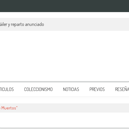
áiler y reparto anunciado
TICULOS
COLECCIONISMO
NOTICIAS
PREVIOS
RESEÑ
e Muertos"