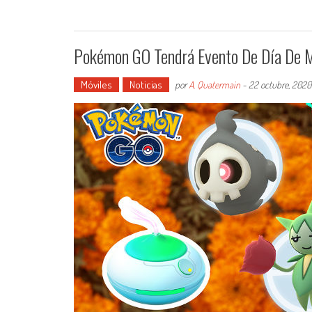
Pokémon GO Tendrá Evento De Día De 
Móviles
Noticias
por
A. Quatermain
-
22 octubre, 2020