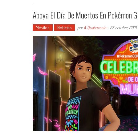
Apoya El Día De Muertos En Pokémon G
Móviles
Noticias
por
A. Quatermain
-
25 octubre, 2021