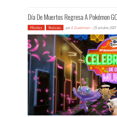
Día De Muertos Regresa A Pokémon GO
Móviles
Noticias
por
A. Quatermain
-
25 octubre, 2021