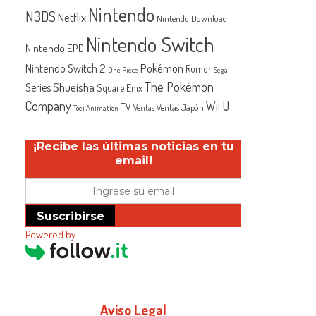
Nintendo
N3DS
Netflix
Nintendo Download
Nintendo Switch
Nintendo EPD
Nintendo Switch 2
Pokémon
Rumor
One Piece
Sega
The Pokémon
Shueisha
Series
Square Enix
Company
Wii U
TV
Ventas Japón
Ventas
Toei Animation
¡Recibe las últimas noticias en tu
email!
Suscribirse
Powered by
Aviso Legal