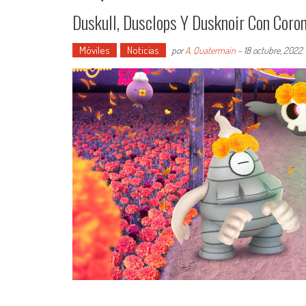
Duskull, Dusclops Y Dusknoir Con Cor
Móviles
Noticias
por
A. Quatermain
-
18 octubre, 2022