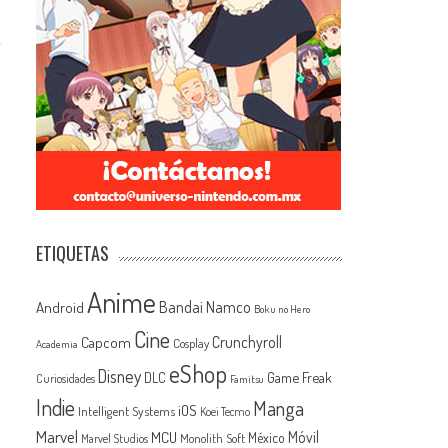
ETIQUETAS
Anime
Android
Bandai Namco
Boku no Hero
Cine
Capcom
Crunchyroll
Cosplay
Academia
eShop
Disney
Game Freak
DLC
Curiosidades
Famitsu
Indie
Manga
iOS
Intelligent Systems
Koei Tecmo
Marvel
MCU
Móvil
México
Monolith Soft
Marvel Studios