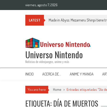
Saltar al contenido
viernes, agosto 7, 2026
Made in Abyss: Mezameru Shinpi tiene tr
LATEST
Universo Nintendo
Noticias de videojuegos, anime y más
INICIO
ACERCA DE…
ANIME Y MANGA
AR
You are here
Home
>
Entradas etiquetadas "Día d
ETIQUETA: DÍA DE MUERTOS