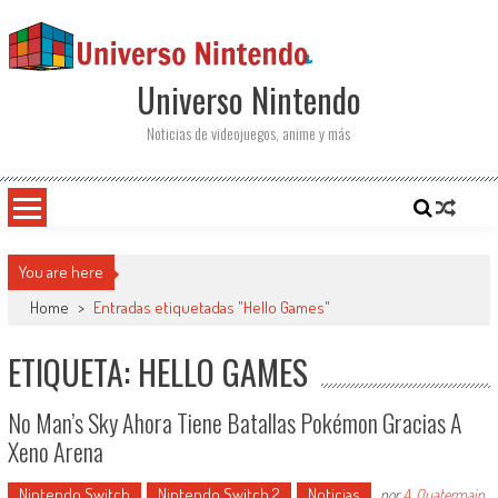
Saltar al contenido
Universo Nintendo
Noticias de videojuegos, anime y más
You are here
Home
>
Entradas etiquetadas "Hello Games"
ETIQUETA: HELLO GAMES
No Man’s Sky Ahora Tiene Batallas Pokémon Gracias A
Xeno Arena
Nintendo Switch
Nintendo Switch 2
Noticias
por
A. Quatermain