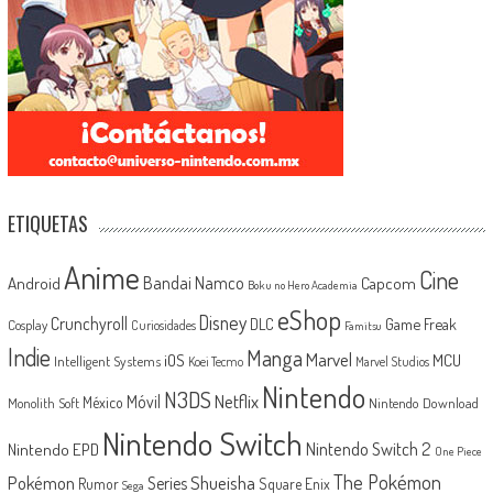
ETIQUETAS
Anime
Cine
Android
Bandai Namco
Capcom
Boku no Hero Academia
eShop
Disney
Crunchyroll
Game Freak
DLC
Cosplay
Curiosidades
Famitsu
Indie
Manga
Marvel
iOS
MCU
Intelligent Systems
Koei Tecmo
Marvel Studios
Nintendo
N3DS
Netflix
Móvil
México
Monolith Soft
Nintendo Download
Nintendo Switch
Nintendo Switch 2
Nintendo EPD
One Piece
The Pokémon
Shueisha
Pokémon
Series
Rumor
Square Enix
Sega