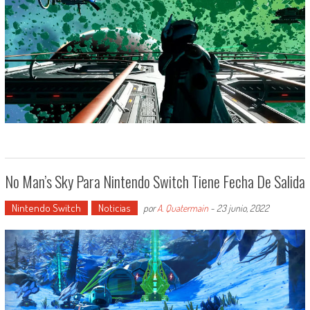
No Man’s Sky Para Nintendo Switch Tiene Fecha De Salida
Nintendo Switch
Noticias
por
A. Quatermain
-
23 junio, 2022