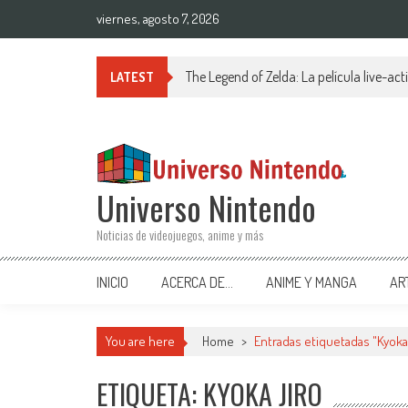
Saltar al contenido
viernes, agosto 7, 2026
The Legend of Zelda: La película live-ac
LATEST
Universo Nintendo
Noticias de videojuegos, anime y más
INICIO
ACERCA DE…
ANIME Y MANGA
AR
You are here
Home
>
Entradas etiquetadas "Kyoka
ETIQUETA: KYOKA JIRO