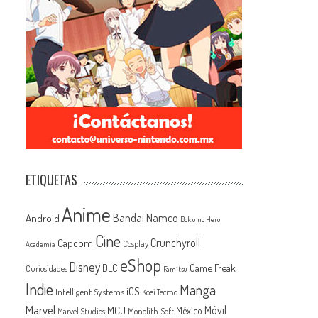
ETIQUETAS
Anime
Android
Bandai Namco
Boku no Hero
Cine
Capcom
Crunchyroll
Cosplay
Academia
eShop
Disney
Game Freak
DLC
Curiosidades
Famitsu
Indie
Manga
iOS
Intelligent Systems
Koei Tecmo
Marvel
MCU
Móvil
México
Monolith Soft
Marvel Studios