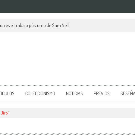
tion es el trabajo póstumo de Sam Neill
TICULOS
COLECCIONISMO
NOTICIAS
PREVIOS
RESEÑ
 Jiro"