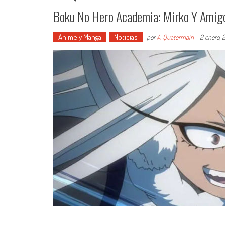
Boku No Hero Academia: Mirko Y Amigo
Anime y Manga
Noticias
por
A. Quatermain
-
2 enero, 