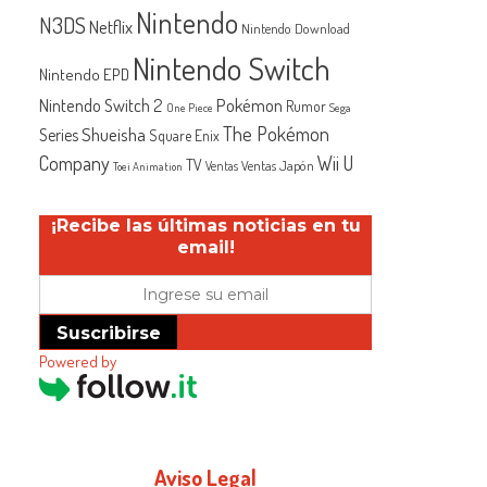
Nintendo
N3DS
Netflix
Nintendo Download
Nintendo Switch
Nintendo EPD
Nintendo Switch 2
Pokémon
Rumor
One Piece
Sega
The Pokémon
Shueisha
Series
Square Enix
Company
Wii U
TV
Ventas Japón
Ventas
Toei Animation
¡Recibe las últimas noticias en tu
email!
Suscribirse
Powered by
Aviso Legal