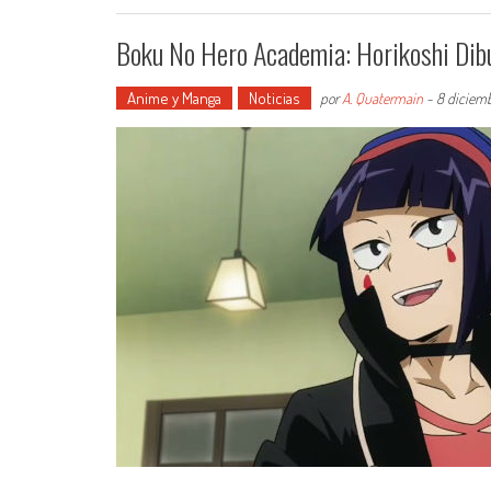
Boku No Hero Academia: Horikoshi Dibu
Anime y Manga
Noticias
por
A. Quatermain
-
8 diciemb