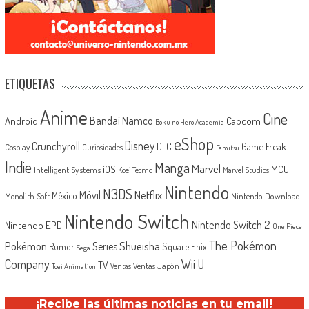
ETIQUETAS
Anime
Cine
Android
Bandai Namco
Capcom
Boku no Hero Academia
eShop
Disney
Crunchyroll
Game Freak
DLC
Cosplay
Curiosidades
Famitsu
Indie
Manga
Marvel
iOS
MCU
Intelligent Systems
Koei Tecmo
Marvel Studios
Nintendo
N3DS
Netflix
Móvil
México
Monolith Soft
Nintendo Download
Nintendo Switch
Nintendo Switch 2
Nintendo EPD
One Piece
The Pokémon
Shueisha
Pokémon
Series
Rumor
Square Enix
Sega
Company
Wii U
TV
Ventas Japón
Ventas
Toei Animation
¡Recibe las últimas noticias en tu email!