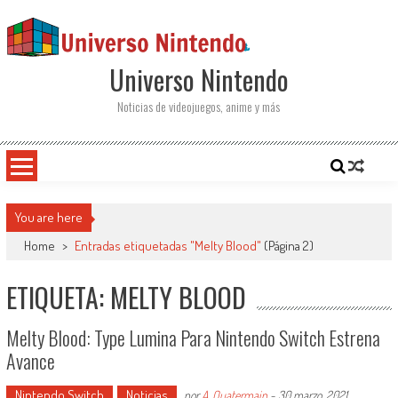
Saltar al contenido
Universo Nintendo
Noticias de videojuegos, anime y más
You are here
Home
>
Entradas etiquetadas "Melty Blood"
(Página 2)
ETIQUETA: MELTY BLOOD
Melty Blood: Type Lumina Para Nintendo Switch Estrena
Avance
Nintendo Switch
Noticias
por
A. Quatermain
-
30 marzo, 2021