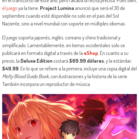
en el transcurso de este año, pero faltaba la fecha precisa. Pues bien,
el juego
ya la tiene.
Project Lumina
anunció que será el 30 de
septiembre cuando esté disponible no solo en el país del Sol
Naciente, sino a nivel mundial con soporte en múltiples idiomas.
El juego soporta japonés, inglés, coreano y chino tradicional y
simplificado. Lamentablemente, en tierras occidentales solo se
publicará en formato digital a través de la
eShop
. En cuanto a su
precio, la
Deluxe Edition
costará
$69.99 dólares
, y la estándar,
$49.99
. En lo que se refiere a la primera, incluye una copia digital del
Melty Blood Guide Book
, con ilustraciones y la historia de la serie.
También incorpora un reproductor de música.