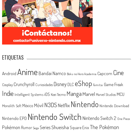
ETIQUETAS
Anime
Cine
Android
Bandai Namco
Capcom
Boku no Hero Academia
eShop
Disney
Crunchyroll
Game Freak
DLC
Cosplay
Curiosidades
Famitsu
Indie
Manga
Marvel
iOS
MCU
Intelligent Systems
Koei Tecmo
Marvel Studios
Nintendo
N3DS
Netflix
Móvil
México
Monolith Soft
Nintendo Download
Nintendo Switch
Nintendo Switch 2
Nintendo EPD
One Piece
The Pokémon
Shueisha
Pokémon
Series
Rumor
Square Enix
Sega