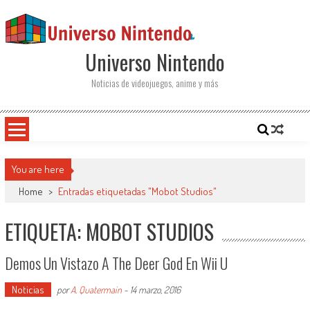
Saltar al contenido
Universo Nintendo
Noticias de videojuegos, anime y más
You are here
Home
>
Entradas etiquetadas "Mobot Studios"
ETIQUETA: MOBOT STUDIOS
Demos Un Vistazo A The Deer God En Wii U
Noticias
por
A. Quatermain
-
14 marzo, 2016