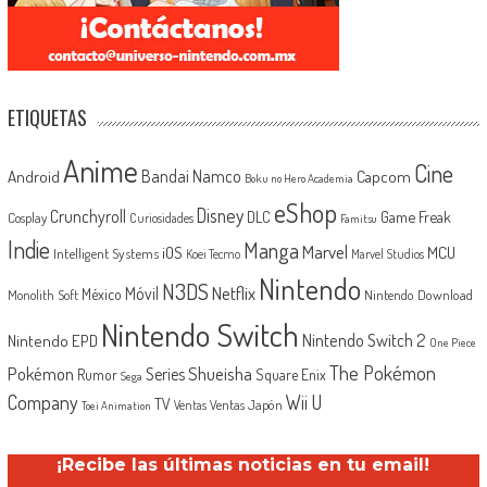
ETIQUETAS
Anime
Cine
Android
Bandai Namco
Capcom
Boku no Hero Academia
eShop
Disney
Crunchyroll
Game Freak
DLC
Cosplay
Curiosidades
Famitsu
Indie
Manga
Marvel
iOS
MCU
Intelligent Systems
Koei Tecmo
Marvel Studios
Nintendo
N3DS
Netflix
Móvil
México
Monolith Soft
Nintendo Download
Nintendo Switch
Nintendo Switch 2
Nintendo EPD
One Piece
The Pokémon
Shueisha
Pokémon
Series
Rumor
Square Enix
Sega
Company
Wii U
TV
Ventas Japón
Ventas
Toei Animation
¡Recibe las últimas noticias en tu email!