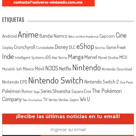
ETIQUETAS
Anime
Cine
Android
Bandai Namco
Capcom
Boku no Hero Academia
eShop
Disney
Crunchyroll
Game Freak
DLC
Cosplay
Curiosidades
Famitsu
Indie
Manga
Marvel
iOS
MCU
Intelligent Systems
Koei Tecmo
Marvel Studios
Nintendo
N3DS
Netflix
Móvil
México
Monolith Soft
Nintendo Download
Nintendo Switch
Nintendo Switch 2
Nintendo EPD
One Piece
The Pokémon
Shueisha
Pokémon
Series
Rumor
Square Enix
Sega
Company
Wii U
TV
Ventas Japón
Ventas
Toei Animation
¡Recibe las últimas noticias en tu email!