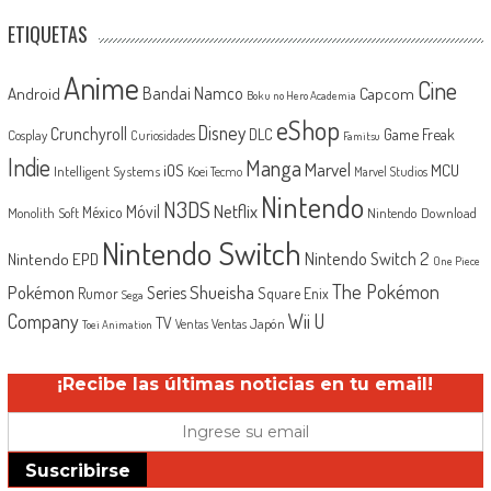
ETIQUETAS
Anime
Cine
Android
Bandai Namco
Capcom
Boku no Hero Academia
eShop
Disney
Crunchyroll
Game Freak
DLC
Cosplay
Curiosidades
Famitsu
Indie
Manga
Marvel
iOS
MCU
Intelligent Systems
Koei Tecmo
Marvel Studios
Nintendo
N3DS
Netflix
Móvil
México
Monolith Soft
Nintendo Download
Nintendo Switch
Nintendo Switch 2
Nintendo EPD
One Piece
The Pokémon
Shueisha
Pokémon
Series
Rumor
Square Enix
Sega
Company
Wii U
TV
Ventas Japón
Ventas
Toei Animation
¡Recibe las últimas noticias en tu email!
Suscribirse