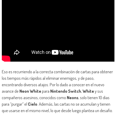
Eso es recurriendo a la correcta combinación de cartas para obtener
los tiempos más rápidos al eliminar enemigos, y de paso,
encontrando diversos atajos. Por lo dado a conocer en el nuevo
avance de
Neon White
para
Nintendo Switch
,
White
y sus
compañeros asesinos, conocidos como
Neons
, solo tienen 10 días
para “purgar” el
Cielo
. Además, las cartas no se acumulan y tienen
que usarse en el mismo nivel, lo que desde luego plantea un desafío.