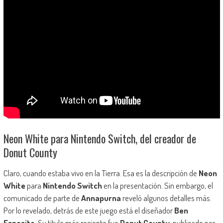
Neon White para Nintendo Switch, del creador de
Donut County
Claro, cuando estaba vivo en la Tierra. Esa es la descripción de
Neon
White
para
Nintendo Switch
en la presentación. Sin embargo, el
comunicado de parte de
Annapurna
reveló algunos detalles más.
Por lo revelado, detrás de este juego está el diseñador
Ben
Esposito
. Su título más reciente fue
Donut County
, publicado por