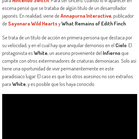
para
Nintendo Switch
. Para ser sincero, cuando lo vi aparecer en
escena pensé que se trataba de algún título de un desarrollador
japonés. En realidad, viene de
Annapurna Interactive
, publicador
de
Sayonara Wild Hearts
y
What Remains of Edith Finch
.
Se trata de un título de acción en primera persona que destaca por
su velocidad, y en el cual hay que aniquilar demonios en el
Cielo
. El
protagonista es
White
, un asesino proveniente del
Infierno
que
compite con otros exterminadores de criaturas demoníacas. Solo así
tiene una oportunidad de vivir permanentemente en este
paradisíaco lugar. El caso es que los otros asesinos no son extraños
para
White
, y es posible que los haya conocido.