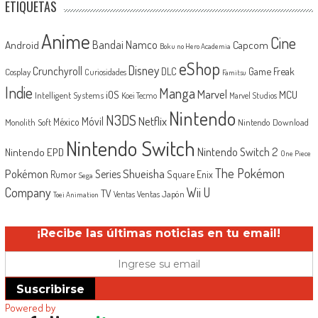
ETIQUETAS
Anime
Cine
Android
Bandai Namco
Capcom
Boku no Hero Academia
eShop
Disney
Crunchyroll
Game Freak
DLC
Cosplay
Curiosidades
Famitsu
Indie
Manga
Marvel
iOS
MCU
Intelligent Systems
Koei Tecmo
Marvel Studios
Nintendo
N3DS
Netflix
Móvil
México
Monolith Soft
Nintendo Download
Nintendo Switch
Nintendo Switch 2
Nintendo EPD
One Piece
The Pokémon
Shueisha
Pokémon
Series
Rumor
Square Enix
Sega
Company
Wii U
TV
Ventas Japón
Ventas
Toei Animation
¡Recibe las últimas noticias en tu email!
Suscribirse
Powered by