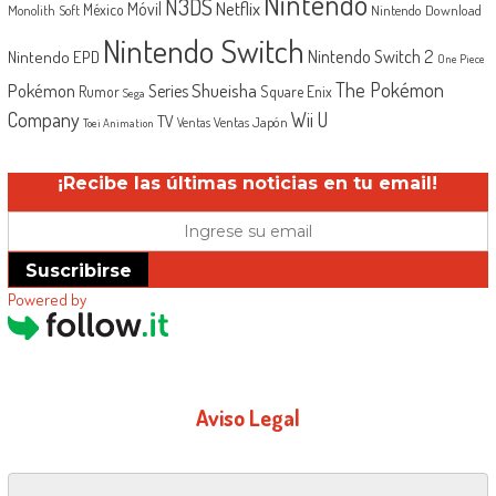
Nintendo
N3DS
Netflix
Móvil
México
Monolith Soft
Nintendo Download
Nintendo Switch
Nintendo Switch 2
Nintendo EPD
One Piece
The Pokémon
Shueisha
Pokémon
Series
Rumor
Square Enix
Sega
Company
Wii U
TV
Ventas Japón
Ventas
Toei Animation
¡Recibe las últimas noticias en tu email!
Suscribirse
Powered by
Aviso Legal