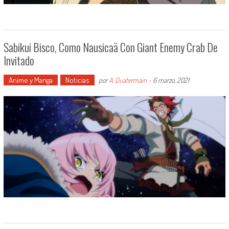
Sabikui Bisco, Como Nausicaä Con Giant Enemy Crab De
Invitado
Anime y Manga
Noticias
por
A. Quatermain
-
6 marzo, 2021