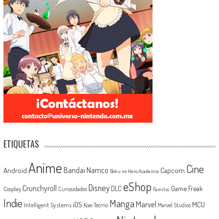
ETIQUETAS
Anime
Cine
Android
Bandai Namco
Capcom
Boku no Hero Academia
eShop
Disney
Crunchyroll
Game Freak
DLC
Cosplay
Curiosidades
Famitsu
Indie
Manga
Marvel
iOS
MCU
Intelligent Systems
Koei Tecmo
Marvel Studios