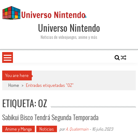
Saltar al contenido
Universo Nintendo
Noticias de videojuegos, anime y más
You are here
Home
>
Entradas etiquetadas "OZ"
ETIQUETA: OZ
Sabikui Bisco Tendrá Segunda Temporada
Anime y Manga
Noticias
por
A. Quatermain
-
16 julio, 2023