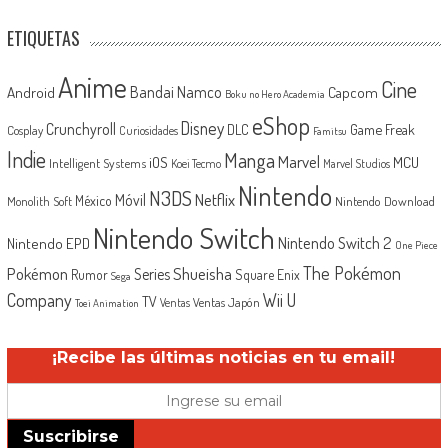
ETIQUETAS
Anime
Cine
Android
Bandai Namco
Capcom
Boku no Hero Academia
eShop
Disney
Crunchyroll
Game Freak
DLC
Cosplay
Curiosidades
Famitsu
Indie
Manga
Marvel
iOS
MCU
Intelligent Systems
Koei Tecmo
Marvel Studios
Nintendo
N3DS
Netflix
Móvil
México
Monolith Soft
Nintendo Download
Nintendo Switch
Nintendo Switch 2
Nintendo EPD
One Piece
The Pokémon
Shueisha
Pokémon
Series
Rumor
Square Enix
Sega
Company
Wii U
TV
Ventas Japón
Ventas
Toei Animation
¡Recibe las últimas noticias en tu email!
Suscribirse