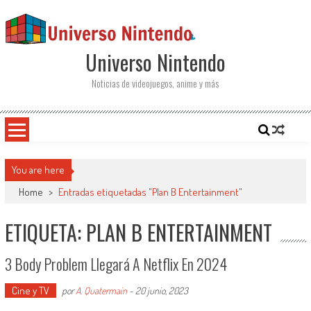
Saltar al contenido
Universo Nintendo
Noticias de videojuegos, anime y más
You are here
Home
>
Entradas etiquetadas "Plan B Entertainment"
ETIQUETA: PLAN B ENTERTAINMENT
3 Body Problem Llegará A Netflix En 2024
Cine y TV
por
A. Quatermain
-
20 junio, 2023