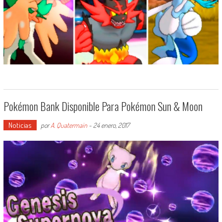
Pokémon Bank Disponible Para Pokémon Sun & Moon
Noticias
por
A. Quatermain
-
24 enero, 2017