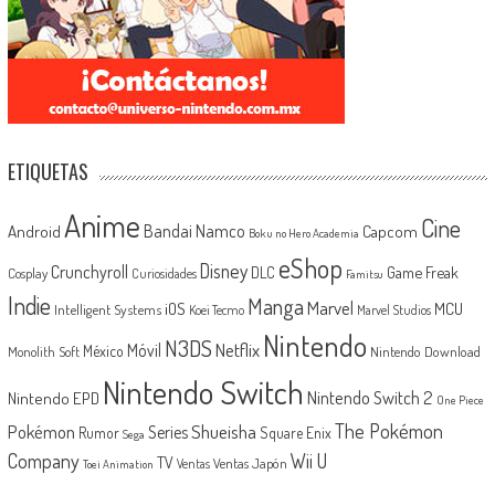
ETIQUETAS
Anime
Cine
Android
Bandai Namco
Capcom
Boku no Hero Academia
eShop
Disney
Crunchyroll
Game Freak
DLC
Cosplay
Curiosidades
Famitsu
Indie
Manga
Marvel
iOS
MCU
Intelligent Systems
Koei Tecmo
Marvel Studios
Nintendo
N3DS
Netflix
Móvil
México
Monolith Soft
Nintendo Download
Nintendo Switch
Nintendo Switch 2
Nintendo EPD
One Piece
The Pokémon
Shueisha
Pokémon
Series
Rumor
Square Enix
Sega
Company
Wii U
TV
Ventas Japón
Ventas
Toei Animation