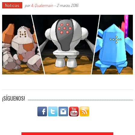
Noticias
por
A. Quatermain
-
2 marzo, 2016
¡SÍGUENOS!