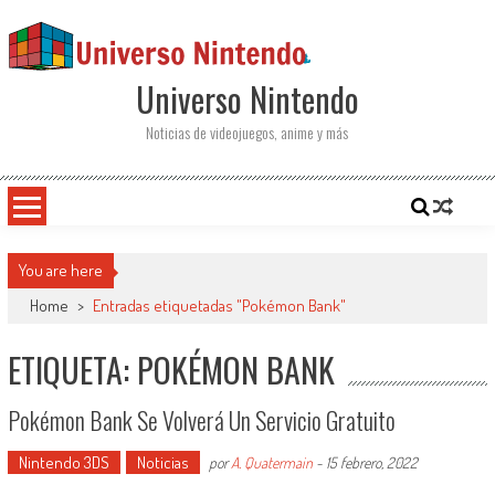
Saltar al contenido
Universo Nintendo
Noticias de videojuegos, anime y más
You are here
Home
>
Entradas etiquetadas "Pokémon Bank"
ETIQUETA: POKÉMON BANK
Pokémon Bank Se Volverá Un Servicio Gratuito
Nintendo 3DS
Noticias
por
A. Quatermain
-
15 febrero, 2022