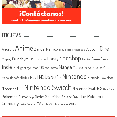
ETIQUETAS
Anime
Cine
Android
Bandai Namco
Capcom
Boku no Hero Academia
eShop
Disney
Crunchyroll
Game Freak
DLC
Cosplay
Curiosidades
Famitsu
Indie
Manga
Marvel
iOS
MCU
Intelligent Systems
Koei Tecmo
Marvel Studios
Nintendo
N3DS
Netflix
Móvil
México
Monolith Soft
Nintendo Download
Nintendo Switch
Nintendo Switch 2
Nintendo EPD
One Piece
The Pokémon
Shueisha
Pokémon
Series
Rumor
Square Enix
Sega
Company
Wii U
TV
Ventas Japón
Ventas
Toei Animation