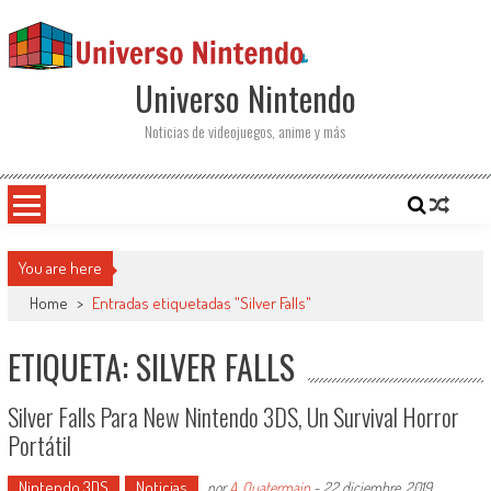
Saltar al contenido
Universo Nintendo
Noticias de videojuegos, anime y más
You are here
Home
>
Entradas etiquetadas "Silver Falls"
ETIQUETA: SILVER FALLS
Silver Falls Para New Nintendo 3DS, Un Survival Horror
Portátil
Nintendo 3DS
Noticias
por
A. Quatermain
-
22 diciembre, 2019