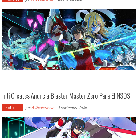
Inti Creates Anuncia Blaster Master Zero Para El N3DS
Noticias
por
A. Quatermain
-
4 noviembre, 2016