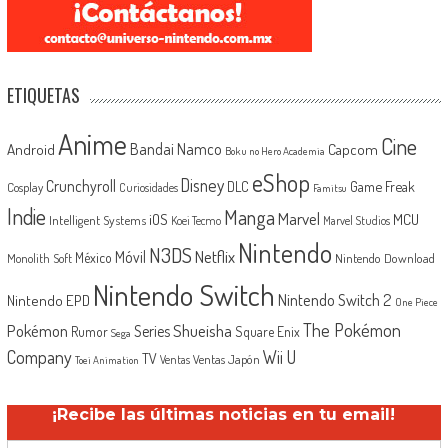
ETIQUETAS
Anime
Cine
Android
Bandai Namco
Capcom
Boku no Hero Academia
eShop
Disney
Crunchyroll
Game Freak
DLC
Cosplay
Curiosidades
Famitsu
Indie
Manga
Marvel
iOS
MCU
Intelligent Systems
Koei Tecmo
Marvel Studios
Nintendo
N3DS
Netflix
Móvil
México
Monolith Soft
Nintendo Download
Nintendo Switch
Nintendo Switch 2
Nintendo EPD
One Piece
The Pokémon
Shueisha
Pokémon
Series
Rumor
Square Enix
Sega
Company
Wii U
TV
Ventas Japón
Ventas
Toei Animation
¡Recibe las últimas noticias en tu email!