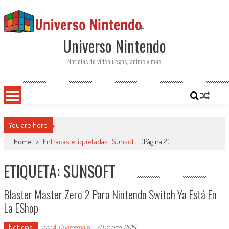
Saltar al contenido
Universo Nintendo
Noticias de videojuegos, anime y más
You are here
Home
>
Entradas etiquetadas "Sunsoft"
(Página 2)
ETIQUETA: SUNSOFT
Blaster Master Zero 2 Para Nintendo Switch Ya Está En
La EShop
Noticias
por
A. Quatermain
-
20 marzo, 2019