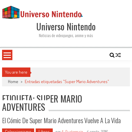
Saltar al contenido
Universo Nintendo
Noticias de videojuegos, anime y más
You are here
Home
>
Entradas etiquetadas "Super Mario Adventures"
ETIQUETA: SUPER MARIO
ADVENTURES
El Cómic De Super Mario Adventures Vuelve A La Vida
Coleccionismo
Libros
por
A. Quatermain
-
4 agosto, 2016