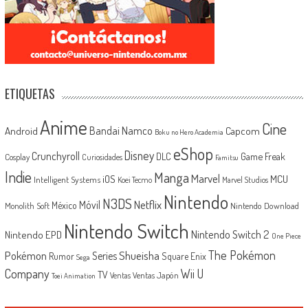
ETIQUETAS
Anime
Cine
Android
Bandai Namco
Capcom
Boku no Hero Academia
eShop
Disney
Crunchyroll
Game Freak
DLC
Cosplay
Curiosidades
Famitsu
Indie
Manga
Marvel
iOS
MCU
Intelligent Systems
Koei Tecmo
Marvel Studios
Nintendo
N3DS
Netflix
Móvil
México
Monolith Soft
Nintendo Download
Nintendo Switch
Nintendo Switch 2
Nintendo EPD
One Piece
The Pokémon
Shueisha
Pokémon
Series
Rumor
Square Enix
Sega
Company
Wii U
TV
Ventas Japón
Ventas
Toei Animation