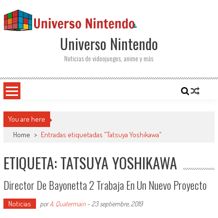
Saltar al contenido
Universo Nintendo
Noticias de videojuegos, anime y más
You are here
Home
>
Entradas etiquetadas "Tatsuya Yoshikawa"
ETIQUETA: TATSUYA YOSHIKAWA
Director De Bayonetta 2 Trabaja En Un Nuevo Proyecto
Noticias
por
A. Quatermain
-
23 septiembre, 2019