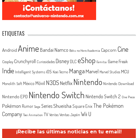
ETIQUETAS
Anime
Cine
Android
Bandai Namco
Capcom
Boku no Hero Academia
eShop
Disney
Crunchyroll
Game Freak
DLC
Cosplay
Curiosidades
Famitsu
Indie
Manga
Marvel
iOS
MCU
Intelligent Systems
Koei Tecmo
Marvel Studios
Nintendo
N3DS
Netflix
Móvil
México
Monolith Soft
Nintendo Download
Nintendo Switch
Nintendo Switch 2
Nintendo EPD
One Piece
The Pokémon
Shueisha
Pokémon
Series
Rumor
Square Enix
Sega
Company
Wii U
TV
Ventas Japón
Ventas
Toei Animation
¡Recibe las últimas noticias en tu email!