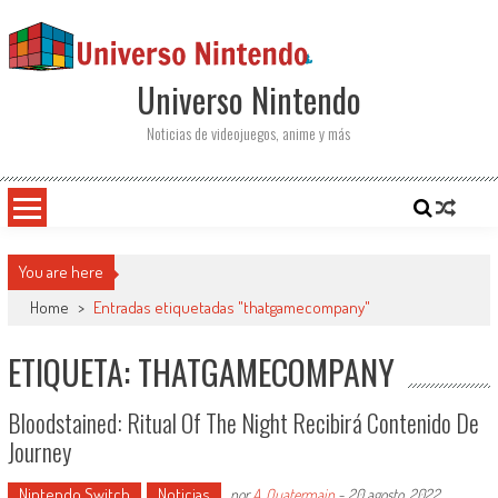
Saltar al contenido
Universo Nintendo
Noticias de videojuegos, anime y más
You are here
Home
>
Entradas etiquetadas "thatgamecompany"
ETIQUETA: THATGAMECOMPANY
Bloodstained: Ritual Of The Night Recibirá Contenido De
Journey
Nintendo Switch
Noticias
por
A. Quatermain
-
20 agosto, 2022