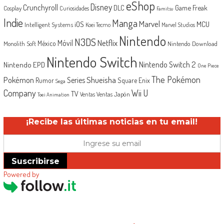
eShop
Disney
Crunchyroll
Game Freak
DLC
Cosplay
Curiosidades
Famitsu
Indie
Manga
Marvel
iOS
MCU
Intelligent Systems
Koei Tecmo
Marvel Studios
Nintendo
N3DS
Netflix
Móvil
México
Monolith Soft
Nintendo Download
Nintendo Switch
Nintendo Switch 2
Nintendo EPD
One Piece
The Pokémon
Shueisha
Pokémon
Series
Rumor
Square Enix
Sega
Company
Wii U
TV
Ventas Japón
Ventas
Toei Animation
¡Recibe las últimas noticias en tu email!
Suscribirse
Powered by