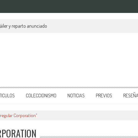
áiler y reparto anunciado
TICULOS
COLECCIONISMO
NOTICIAS
PREVIOS
RESEÑ
rregular Corporation"
RPORATION