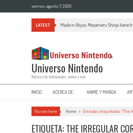
Saltar al contenido
viernes, agosto 7, 2026
Made in Abyss: Mezameru Shinpi tiene tr
LATEST
Universo Nintendo
Noticias de videojuegos, anime y más
INICIO
ACERCA DE…
ANIME Y MANGA
AR
You are here
Home
>
Entradas etiquetadas "The I
ETIQUETA: THE IRREGULAR CO