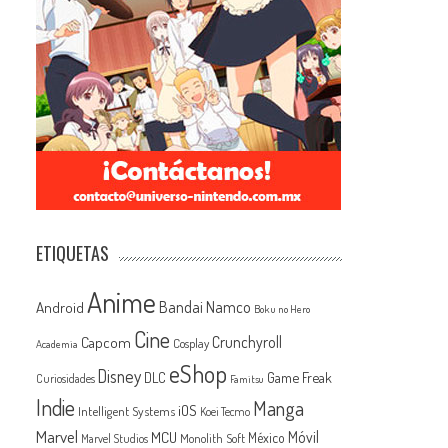
ETIQUETAS
Anime
Android
Bandai Namco
Boku no Hero
Cine
Capcom
Crunchyroll
Cosplay
Academia
eShop
Disney
Game Freak
DLC
Curiosidades
Famitsu
Indie
Manga
iOS
Intelligent Systems
Koei Tecmo
Marvel
MCU
Móvil
México
Monolith Soft
Marvel Studios