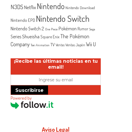
Nintendo
N3DS
Netflix
Nintendo Download
Nintendo Switch
Nintendo EPD
Nintendo Switch 2
Pokémon
Rumor
One Piece
Sega
The Pokémon
Shueisha
Series
Square Enix
Company
Wii U
TV
Ventas Japón
Ventas
Toei Animation
¡Recibe las últimas noticias en tu
email!
Suscribirse
Powered by
Aviso Legal