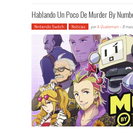
Hablando Un Poco De Murder By Numbe
Nintendo Switch
Noticias
por
A. Quatermain
-
8 marz