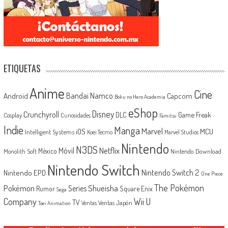
ETIQUETAS
Anime
Cine
Android
Bandai Namco
Capcom
Boku no Hero Academia
eShop
Disney
Crunchyroll
Game Freak
DLC
Cosplay
Curiosidades
Famitsu
Indie
Manga
Marvel
iOS
MCU
Intelligent Systems
Koei Tecmo
Marvel Studios
Nintendo
N3DS
Netflix
Móvil
México
Monolith Soft
Nintendo Download
Nintendo Switch
Nintendo Switch 2
Nintendo EPD
One Piece
The Pokémon
Shueisha
Pokémon
Series
Rumor
Square Enix
Sega
Company
Wii U
TV
Ventas Japón
Ventas
Toei Animation