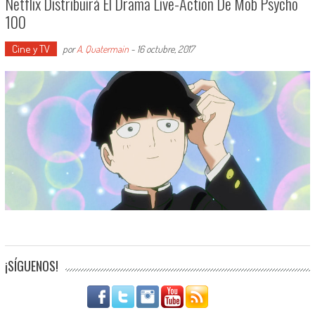
Netflix Distribuirá El Drama Live-Action De Mob Psycho
100
Cine y TV
por
A. Quatermain
-
16 octubre, 2017
¡SÍGUENOS!