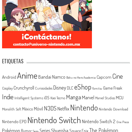
ETIQUETAS
Anime
Cine
Android
Bandai Namco
Capcom
Boku no Hero Academia
eShop
Disney
Crunchyroll
Game Freak
DLC
Cosplay
Curiosidades
Famitsu
Indie
Manga
Marvel
iOS
MCU
Intelligent Systems
Koei Tecmo
Marvel Studios
Nintendo
N3DS
Netflix
Móvil
México
Monolith Soft
Nintendo Download
Nintendo Switch
Nintendo Switch 2
Nintendo EPD
One Piece
The Pokémon
Shueisha
Pokémon
Series
Rumor
Square Enix
Sega