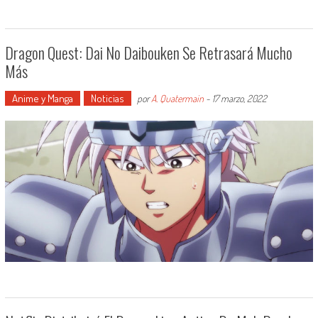
Dragon Quest: Dai No Daibouken Se Retrasará Mucho
Más
Anime y Manga
Noticias
por
A. Quatermain
-
17 marzo, 2022