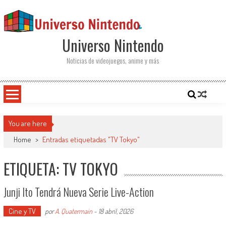
Saltar al contenido
Universo Nintendo
Noticias de videojuegos, anime y más
You are here
Home
>
Entradas etiquetadas "TV Tokyo"
ETIQUETA: TV TOKYO
Junji Ito Tendrá Nueva Serie Live-Action
Cine y TV
por
A. Quatermain
-
18 abril, 2026