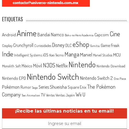
ETIQUETAS
Anime
Cine
Android
Bandai Namco
Capcom
Boku no Hero Academia
eShop
Disney
Crunchyroll
Game Freak
DLC
Cosplay
Curiosidades
Famitsu
Indie
Manga
Marvel
iOS
MCU
Intelligent Systems
Koei Tecmo
Marvel Studios
Nintendo
N3DS
Netflix
Móvil
México
Monolith Soft
Nintendo Download
Nintendo Switch
Nintendo Switch 2
Nintendo EPD
One Piece
The Pokémon
Shueisha
Pokémon
Series
Rumor
Square Enix
Sega
Company
Wii U
TV
Ventas Japón
Ventas
Toei Animation
¡Recibe las últimas noticias en tu email!