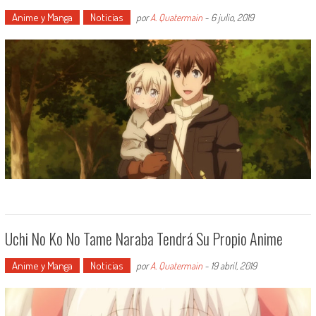
Anime y Manga
Noticias
por
A. Quatermain
-
6 julio, 2019
Uchi No Ko No Tame Naraba Tendrá Su Propio Anime
Anime y Manga
Noticias
por
A. Quatermain
-
19 abril, 2019