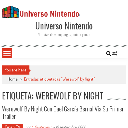
Saltar al contenido
Universo Nintendo
Noticias de videojuegos, anime y más
You are here
Home
>
Entradas etiquetadas "Werewolf by Night"
ETIQUETA: WEREWOLF BY NIGHT
Werewolf By Night Con Gael García Bernal Vía Su Primer
Tráiler
Cine y TV
por
A. Quatermain
-
10 septiembre, 2022