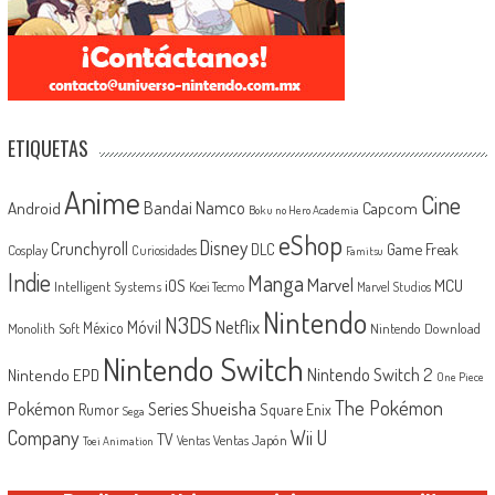
ETIQUETAS
Anime
Cine
Android
Bandai Namco
Capcom
Boku no Hero Academia
eShop
Disney
Crunchyroll
Game Freak
DLC
Cosplay
Curiosidades
Famitsu
Indie
Manga
Marvel
iOS
MCU
Intelligent Systems
Koei Tecmo
Marvel Studios
Nintendo
N3DS
Netflix
Móvil
México
Monolith Soft
Nintendo Download
Nintendo Switch
Nintendo Switch 2
Nintendo EPD
One Piece
The Pokémon
Shueisha
Pokémon
Series
Rumor
Square Enix
Sega
Company
Wii U
TV
Ventas Japón
Ventas
Toei Animation