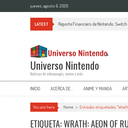
Saltar al contenido
jueves, agosto 6, 2026
Reporte Financiero de Nintendo: Switch
LATEST
Universo Nintendo
Noticias de videojuegos, anime y más
INICIO
ACERCA DE…
ANIME Y MANGA
AR
You are here
Home
>
Entradas etiquetadas "Wrath
ETIQUETA: WRATH: AEON OF R