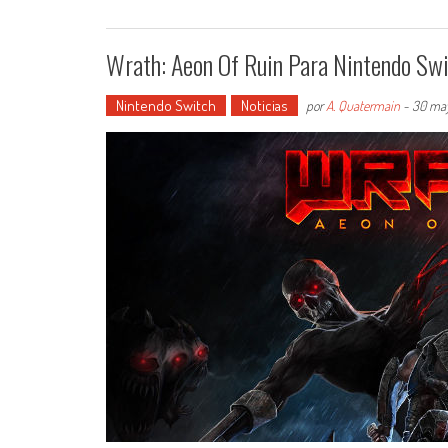
Wrath: Aeon Of Ruin Para Nintendo Sw
Nintendo Switch
Noticias
por
A. Quatermain
-
30 ma