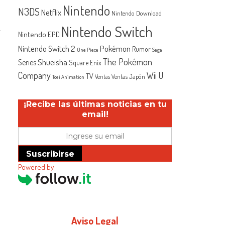
Nintendo
N3DS
Netflix
Nintendo Download
Nintendo Switch
Nintendo EPD
Nintendo Switch 2
Pokémon
Rumor
One Piece
Sega
The Pokémon
Shueisha
Series
Square Enix
Company
Wii U
TV
Ventas Japón
Ventas
Toei Animation
¡Recibe las últimas noticias en tu
email!
Suscribirse
Powered by
Aviso Legal