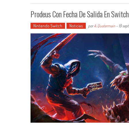
Prodeus Con Fecha De Salida En Switch
Nintendo Switch
Noticias
por
A. Quatermain
-
19 sep