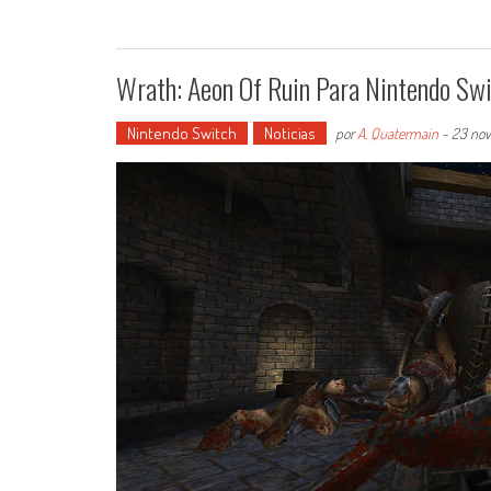
Wrath: Aeon Of Ruin Para Nintendo Swi
Nintendo Switch
Noticias
por
A. Quatermain
-
23 nov