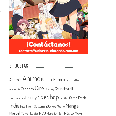
ETIQUETAS
Anime
Android
Bandai Namco
Boku no Hero
Cine
Capcom
Crunchyroll
Cosplay
Academia
eShop
Disney
Game Freak
DLC
Curiosidades
Famitsu
Indie
Manga
iOS
Intelligent Systems
Koei Tecmo
Marvel
MCU
Móvil
México
Monolith Soft
Marvel Studios