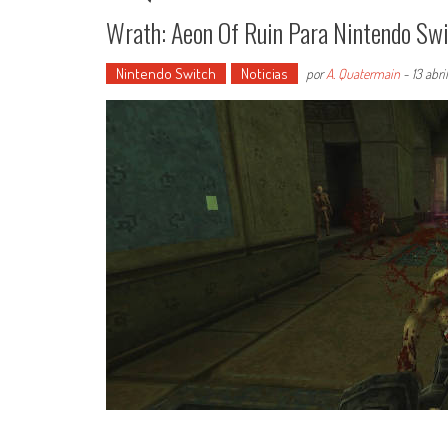
Wrath: Aeon Of Ruin Para Nintendo Swi
Nintendo Switch
Noticias
por
A. Quatermain
-
13 abri