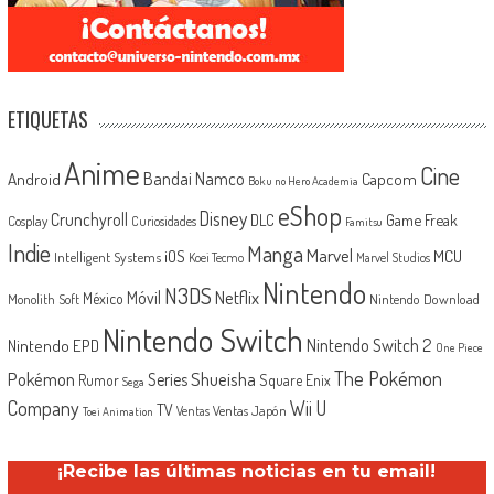
ETIQUETAS
Anime
Cine
Android
Bandai Namco
Capcom
Boku no Hero Academia
eShop
Disney
Crunchyroll
Game Freak
DLC
Cosplay
Curiosidades
Famitsu
Indie
Manga
Marvel
iOS
MCU
Intelligent Systems
Koei Tecmo
Marvel Studios
Nintendo
N3DS
Netflix
Móvil
México
Monolith Soft
Nintendo Download
Nintendo Switch
Nintendo Switch 2
Nintendo EPD
One Piece
The Pokémon
Shueisha
Pokémon
Series
Rumor
Square Enix
Sega
Company
Wii U
TV
Ventas Japón
Ventas
Toei Animation
¡Recibe las últimas noticias en tu email!