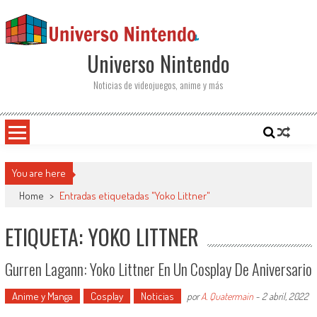
Saltar al contenido
Universo Nintendo
Noticias de videojuegos, anime y más
You are here
Home
>
Entradas etiquetadas "Yoko Littner"
ETIQUETA: YOKO LITTNER
Gurren Lagann: Yoko Littner En Un Cosplay De Aniversario
Anime y Manga
Cosplay
Noticias
por
A. Quatermain
-
2 abril, 2022