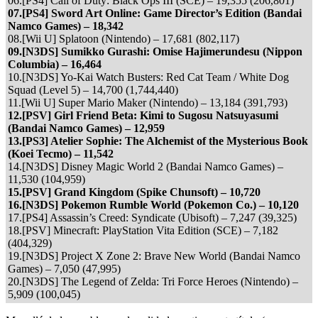
06.[PS4] Call of Duty: Black Ops III (SCE) – 19,355 (206,801)
07.[PS4] Sword Art Online: Game Director’s Edition (Bandai
Namco Games) – 18,342
08.[Wii U] Splatoon (Nintendo) – 17,681 (802,117)
09.[N3DS] Sumikko Gurashi: Omise Hajimerundesu (Nippon
Columbia) – 16,464
10.[N3DS] Yo-Kai Watch Busters: Red Cat Team / White Dog
Squad (Level 5) – 14,700 (1,744,440)
11.[Wii U] Super Mario Maker (Nintendo) – 13,184 (391,793)
12.[PSV] Girl Friend Beta: Kimi to Sugosu Natsuyasumi
(Bandai Namco Games) – 12,959
13.[PS3] Atelier Sophie: The Alchemist of the Mysterious Book
(Koei Tecmo) – 11,542
14.[N3DS] Disney Magic World 2 (Bandai Namco Games) –
11,530 (104,959)
15.[PSV] Grand Kingdom (Spike Chunsoft) – 10,720
16.[N3DS] Pokemon Rumble World (Pokemon Co.) – 10,120
17.[PS4] Assassin’s Creed: Syndicate (Ubisoft) – 7,247 (39,325)
18.[PSV] Minecraft: PlayStation Vita Edition (SCE) – 7,182
(404,329)
19.[N3DS] Project X Zone 2: Brave New World (Bandai Namco
Games) – 7,050 (47,995)
20.[N3DS] The Legend of Zelda: Tri Force Heroes (Nintendo) –
5,909 (100,045)