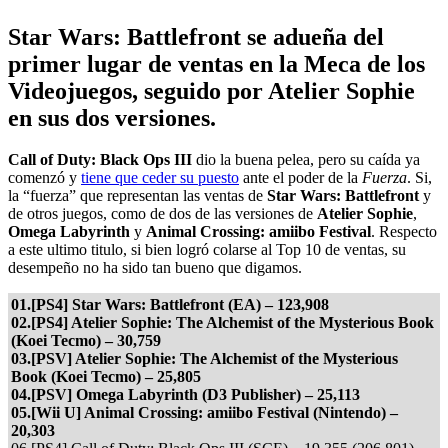
Star Wars: Battlefront se adueña del
primer lugar de ventas en la Meca de los
Videojuegos, seguido por Atelier Sophie
en sus dos versiones.
Call of Duty: Black Ops III
dio la buena pelea, pero su caída ya
comenzó y
tiene que ceder su puesto
ante el poder de la
Fuerza
. Si,
la “fuerza” que representan las ventas de
Star Wars: Battlefront
y
de otros juegos, como de dos de las versiones de
Atelier Sophie
,
Omega Labyrinth
y
Animal Crossing: amiibo Festival
. Respecto
a este ultimo titulo, si bien logró colarse al Top 10 de ventas, su
desempeño no ha sido tan bueno que digamos.
01.[PS4] Star Wars: Battlefront (EA) – 123,908
02.[PS4] Atelier Sophie: The Alchemist of the Mysterious Book
(Koei Tecmo) – 30,759
03.[PSV] Atelier Sophie: The Alchemist of the Mysterious
Book (Koei Tecmo) – 25,805
04.[PSV] Omega Labyrinth (D3 Publisher) – 25,113
05.[Wii U] Animal Crossing: amiibo Festival (Nintendo) –
20,303