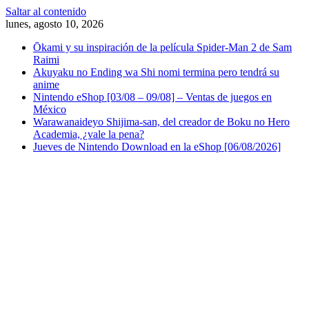
Saltar al contenido
lunes, agosto 10, 2026
Ōkami y su inspiración de la película Spider-Man 2 de Sam
Raimi
Akuyaku no Ending wa Shi nomi termina pero tendrá su
anime
Nintendo eShop [03/08 – 09/08] – Ventas de juegos en
México
Warawanaideyo Shijima-san, del creador de Boku no Hero
Academia, ¿vale la pena?
Jueves de Nintendo Download en la eShop [06/08/2026]