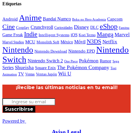
Etiquetas
Anime
Android
Bandai Namco
Capcom
Boku no Hero Academia
eShop
Cine
Disney
Crunchyroll
DLC
Cosplay
Curiosidades
Famitsu
Indie
Manga
Marvel
iOS
Game Freak
Intelligent Systems
Koei Tecmo
N3DS
Netflix
MCU
Móvil
México
Marvel Studios
Monolith Soft
Nintendo
Nintendo
Nintendo EPD
Nintendo Download
Switch
Nintendo Switch 2
Pokémon
Rumor
Sega
One Piece
The Pokémon Company
Shueisha
Series
Square Enix
Toei
Wii U
TV
Ventas
Ventas Japón
Animation
¡Recibe las últimas noticias en tu email!
Suscribirse
Powered by
Aviso Legal