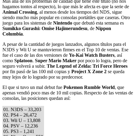
Mas allá de los problemas de calidad que tiene este título (no nos
hagamos tontos al respecto), lo que más le afecta es que la serie de
Animal Crossing
, al menos desde los tiempos del NDS, sigue
siendo mucho más popular en consolas portátiles que caseras. Otro
juego para los sistemas de
Nintendo
que debutó esta semana es
Sumikko Gurashi: Omise Hajimerundesu
, de
Nippon
Columbia
.
A pesar de la cantidad de juegos lanzados, algunos títulos para el
N3DS y Wii U se mantuvieron firmes en el Top 10 de ventas. Ese
fue el caso de las dos versiones de
Yo-Kai Watch Busters
, así
como
Splatoon
.
Super Mario Maker
por poco lo logra, pero de
seguro volverá a subir.
The Legend of Zelda: Tri Force Heroes
por fin pasó de las 100 mil copias y
Project X Zone 2
se queda
muy lejos de lo logrado por su predecesor.
El que si tuvo un mal debut fue
Pokemon Rumble World
, que
apenas vendió poco mas de 10 mil copias. Respecto de las ventas de
consolas, las posiciones quedan así:
01. N3DS – 33,203
02. PS4 – 26,472
03. Wii U – 13,808
04. PSV – 12,236
05. PS3 – 1,241