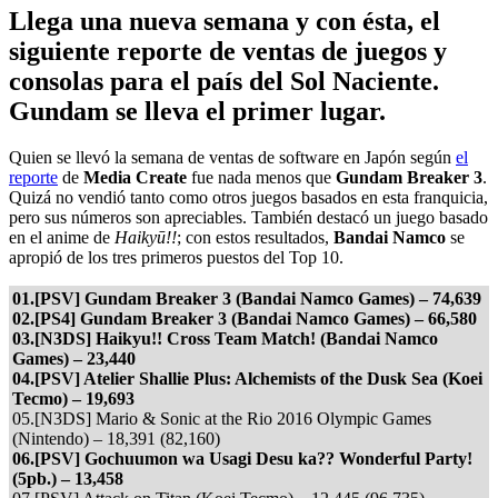
Llega una nueva semana y con ésta, el
siguiente reporte de ventas de juegos y
consolas para el país del Sol Naciente.
Gundam se lleva el primer lugar.
Quien se llevó la semana de ventas de software en Japón según
el
reporte
de
Media Create
fue nada menos que
Gundam Breaker 3
.
Quizá no vendió tanto como otros juegos basados en esta franquicia,
pero sus números son apreciables. También destacó un juego basado
en el anime de
Haikyū!!
; con estos resultados,
Bandai Namco
se
apropió de los tres primeros puestos del Top 10.
01.[PSV] Gundam Breaker 3 (Bandai Namco Games) – 74,639
02.[PS4] Gundam Breaker 3 (Bandai Namco Games) – 66,580
03.[N3DS] Haikyu!! Cross Team Match! (Bandai Namco
Games) – 23,440
04.[PSV] Atelier Shallie Plus: Alchemists of the Dusk Sea (Koei
Tecmo) – 19,693
05.[N3DS] Mario & Sonic at the Rio 2016 Olympic Games
(Nintendo) – 18,391 (82,160)
06.[PSV] Gochuumon wa Usagi Desu ka?? Wonderful Party!
(5pb.) – 13,458