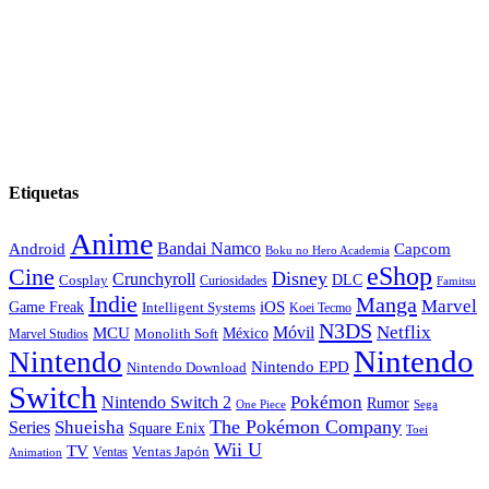
Etiquetas
Anime
Android
Bandai Namco
Capcom
Boku no Hero Academia
eShop
Cine
Disney
Crunchyroll
DLC
Cosplay
Curiosidades
Famitsu
Indie
Manga
Marvel
iOS
Game Freak
Intelligent Systems
Koei Tecmo
N3DS
Netflix
MCU
Móvil
México
Marvel Studios
Monolith Soft
Nintendo
Nintendo
Nintendo EPD
Nintendo Download
Switch
Nintendo Switch 2
Pokémon
Rumor
Sega
One Piece
The Pokémon Company
Shueisha
Series
Square Enix
Toei
Wii U
TV
Ventas
Ventas Japón
Animation