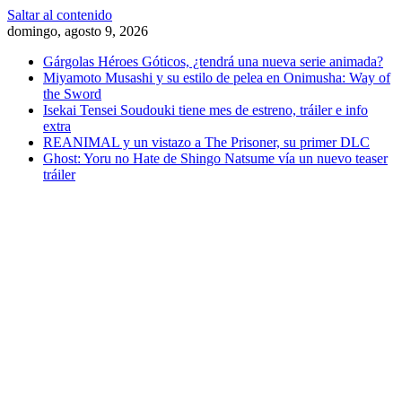
Saltar al contenido
domingo, agosto 9, 2026
Gárgolas Héroes Góticos, ¿tendrá una nueva serie animada?
Miyamoto Musashi y su estilo de pelea en Onimusha: Way of
the Sword
Isekai Tensei Soudouki tiene mes de estreno, tráiler e info
extra
REANIMAL y un vistazo a The Prisoner, su primer DLC
Ghost: Yoru no Hate de Shingo Natsume vía un nuevo teaser
tráiler