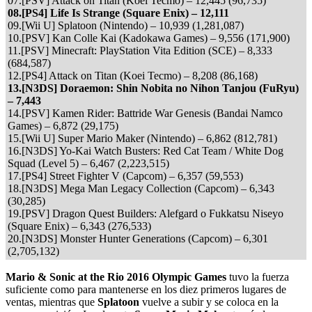
07.[PSV] Attack on Titan (Koei Tecmo) – 12,445 (96,735)
08.[PS4] Life Is Strange (Square Enix) – 12,111
09.[Wii U] Splatoon (Nintendo) – 10,939 (1,281,087)
10.[PSV] Kan Colle Kai (Kadokawa Games) – 9,556 (171,900)
11.[PSV] Minecraft: PlayStation Vita Edition (SCE) – 8,333
(684,587)
12.[PS4] Attack on Titan (Koei Tecmo) – 8,208 (86,168)
13.[N3DS] Doraemon: Shin Nobita no Nihon Tanjou (FuRyu)
– 7,443
14.[PSV] Kamen Rider: Battride War Genesis (Bandai Namco
Games) – 6,872 (29,175)
15.[Wii U] Super Mario Maker (Nintendo) – 6,862 (812,781)
16.[N3DS] Yo-Kai Watch Busters: Red Cat Team / White Dog
Squad (Level 5) – 6,467 (2,223,515)
17.[PS4] Street Fighter V (Capcom) – 6,357 (59,553)
18.[N3DS] Mega Man Legacy Collection (Capcom) – 6,343
(30,285)
19.[PSV] Dragon Quest Builders: Alefgard o Fukkatsu Niseyo
(Square Enix) – 6,343 (276,533)
20.[N3DS] Monster Hunter Generations (Capcom) – 6,301
(2,705,132)
Mario & Sonic at the Rio 2016 Olympic Games
tuvo la fuerza
suficiente como para mantenerse en los diez primeros lugares de
ventas, mientras que
Splatoon
vuelve a subir y se coloca en la