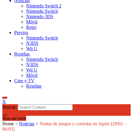
Noticias
Nintendo Switch 2
Nintendo Switch
Nintendo 3DS
Móvil
Retro
Previos
Nintendo Switch
N3DS
Wii U
Reseñas
Nintendo Switch
N3DS
Wii U
Móvil
Cine y TV
Reseñas
X
Buscar:
You are here
Home
>
Noticias
>
Ventas de juegos y consolas en Japón [29/02 –
06/03]