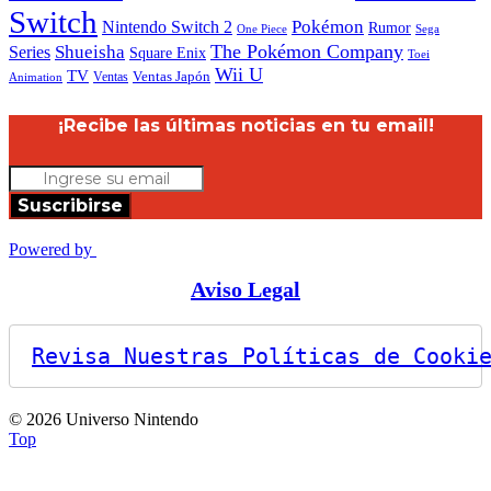
Switch
Nintendo Switch 2
Pokémon
Rumor
Sega
One Piece
The Pokémon Company
Shueisha
Series
Square Enix
Toei
Wii U
TV
Ventas
Ventas Japón
Animation
¡Recibe las últimas noticias en tu email!
Suscribirse
Powered by
Aviso Legal
Revisa Nuestras Políticas de Cooki
© 2026 Universo Nintendo
Top