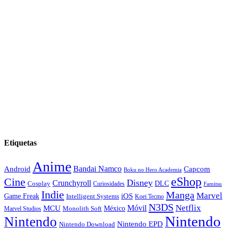
Etiquetas
Anime
Android
Bandai Namco
Capcom
Boku no Hero Academia
eShop
Cine
Disney
Crunchyroll
DLC
Cosplay
Curiosidades
Famitsu
Indie
Manga
Marvel
iOS
Game Freak
Intelligent Systems
Koei Tecmo
N3DS
Netflix
MCU
Móvil
México
Marvel Studios
Monolith Soft
Nintendo
Nintendo
Nintendo EPD
Nintendo Download