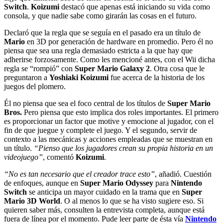
Switch
.
Koizumi
destacó que apenas está iniciando su vida como
consola, y que nadie sabe como girarán las cosas en el futuro.
Declaró que la regla que se seguía en el pasado era un título de
Mario
en 3D por generación de hardware en promedio. Pero él no
piensa que sea una regla demasiado estricta a la que hay que
adherirse forzosamente. Como les mencioné antes, con el Wii dicha
regla se “rompió” con
Super Mario Galaxy 2
. Otra cosa que le
preguntaron a
Yoshiaki Koizumi
fue acerca de la historia de los
juegos del plomero.
Él no piensa que sea el foco central de los títulos de
Super Mario
Bros.
Pero piensa que esto implica dos roles importantes. El primero
es proporcionar un factor que motive y emocione al jugador, con el
fin de que juegue y complete el juego. Y el segundo, servir de
contexto a las mecánicas y acciones empleadas que se muestran en
un título.
“Pienso que los jugadores crean su propia historia en un
videojuego”
, comentó
Koizumi
.
“No es tan necesario que el creador trace esto”
, añadió. Cuestión
de enfoques, aunque en
Super Mario Odyssey
para
Nintendo
Switch
se anticipa un mayor cuidado en la trama que en
Super
Mario 3D World
. O al menos lo que se ha visto sugiere eso. Si
quieren saber más, consulten la entrevista completa, aunque está
fuera de línea por el momento. Pude leer parte de ésta vía
Nintendo