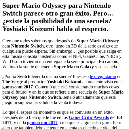
Super Mario Odyssey para Nintendo
Switch parece otro gran éxito. Pero…
¿existe la posibilidad de una secuela?
Yoshiaki Koizumi habla al respecto.
Creo que todos sabemos que después de
Super Mario Odyssey
para
Nintendo Switch
, otro juego en 3D de la serie es algo que
cualquiera puede esperar. Sin embargo… ¿es posible que salga en
esta misma consola? Sistemas como el N64, GameCube, N3DS y
Wii U solo tuvieron una entrega de la serie principal. En cambio,
Wii tuvo la suerte de tener a
Super Mario Galaxy
y su secuela.
¿Podría
Switch
tener la misma suerte? Pues eso
le preguntaron
en
The Verge
al productor
Yoshiaki Koizumi
en una entrevista en la
gamescom 2017
. Comentó que está considerando muchas cosas
para el futuro, y en lo que se refiere a una secuela de
Super Mario
Odyssey
para
Nintendo Switch
, señaló atinadamente que este
juego ni siquiera ha salido a la venta todavía.
Lo que él espera de momento es que se convierta en un éxito.
Después de lo bien que le fue en los
Game Critic Awards
del
E3
2017
, y en la
gamescom 2017
, creo que es algo casi seguro. Pero
algo que también debe de tener en cuenta es el ciclo de vida del