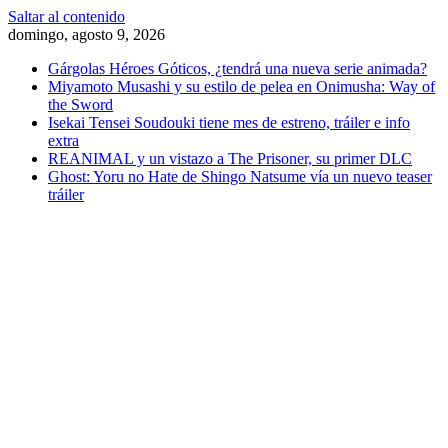
Saltar al contenido
domingo, agosto 9, 2026
Gárgolas Héroes Góticos, ¿tendrá una nueva serie animada?
Miyamoto Musashi y su estilo de pelea en Onimusha: Way of
the Sword
Isekai Tensei Soudouki tiene mes de estreno, tráiler e info
extra
REANIMAL y un vistazo a The Prisoner, su primer DLC
Ghost: Yoru no Hate de Shingo Natsume vía un nuevo teaser
tráiler