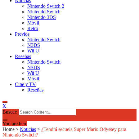
Noticias
Nintendo Switch 2
Nintendo Switch
Nintendo 3DS
Móvil
Retro
Previos
Nintendo Switch
N3DS
Wii U
Reseñas
Nintendo Switch
N3DS
Wii U
Móvil
Cine y TV
Reseñas
X
Buscar:
You are here
Home
>
Noticias
>
¿Tendrá secuela Super Mario Odyssey para
Nintendo Switch?