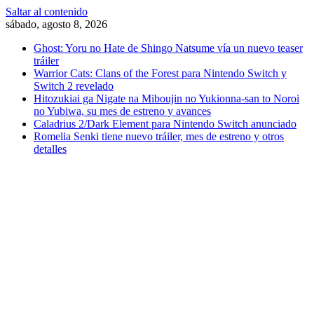
Saltar al contenido
sábado, agosto 8, 2026
Ghost: Yoru no Hate de Shingo Natsume vía un nuevo teaser
tráiler
Warrior Cats: Clans of the Forest para Nintendo Switch y
Switch 2 revelado
Hitozukiai ga Nigate na Miboujin no Yukionna-san to Noroi
no Yubiwa, su mes de estreno y avances
Caladrius 2/Dark Element para Nintendo Switch anunciado
Romelia Senki tiene nuevo tráiler, mes de estreno y otros
detalles