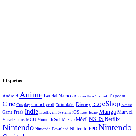
Etiquetas
Anime
Android
Bandai Namco
Capcom
Boku no Hero Academia
eShop
Cine
Disney
Crunchyroll
DLC
Cosplay
Curiosidades
Famitsu
Indie
Manga
Marvel
iOS
Game Freak
Intelligent Systems
Koei Tecmo
N3DS
Netflix
MCU
Móvil
México
Marvel Studios
Monolith Soft
Nintendo
Nintendo
Nintendo EPD
Nintendo Download