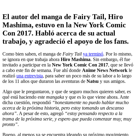
El autor del manga de Fairy Tail, Hiro
Mashima, estuvo en la New York Comic
Con 2017. Habló acerca de su actual
trabajo, y agradeció el apoyo de los fans.
Como bien saben, el manga de
Fairy Tail
ya terminó
. Por lo mismo,
se ignora en que trabaja ahora
Hiro Mashima
. Sin embargo, él fue
invitado a participar en la
New York Comic Con 2017
, que se llevó
a cabo este fin de semana. Fue ahí donde
Anime News Network
le
realizó
una entrevista
, para saber un poco más de su labor a lo largo
de los 11 años que duraron las aventuras de
Natsu
y sus amigos.
Algo que le preguntaron, y que de seguro muchos quieren saber, es
qué está haciendo este
mangaka
y que es lo que viene ahora. Ante
dicha cuestión, respondió
“honestamente no puedo hablar mucho
acerca de la próxima historia, pero estoy tomando un descanso
ahora”
. A pesar de esto, agregó
“estoy pensando respecto a la
trama de la próxima serie, y espero que pueda comenzar muy, muy
pronto”
.
Bueno, al menos ya se encuentra ideando su próximo movimiento