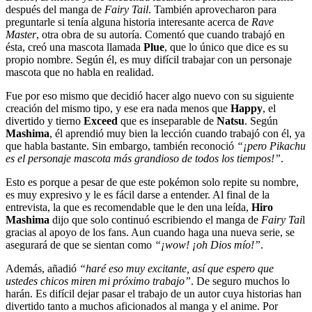
después del manga de
Fairy Tail
. También aprovecharon para
preguntarle si tenía alguna historia interesante acerca de
Rave
Master
, otra obra de su autoría. Comentó que cuando trabajó en
ésta, creó una mascota llamada
Plue
, que lo único que dice es su
propio nombre. Según él, es muy difícil trabajar con un personaje
mascota que no habla en realidad.
Fue por eso mismo que decidió hacer algo nuevo con su siguiente
creación del mismo tipo, y ese era nada menos que
Happy
, el
divertido y tierno
Exceed
que es inseparable de
Natsu
. Según
Mashima
, él aprendió muy bien la lección cuando trabajó con él, ya
que habla bastante. Sin embargo, también reconoció
“¡pero Pikachu
es el personaje mascota más grandioso de todos los tiempos!”
.
Esto es porque a pesar de que este pokémon solo repite su nombre,
es muy expresivo y le es fácil darse a entender. Al final de la
entrevista, la que es recomendable que le den una leída,
Hiro
Mashima
dijo que solo continuó escribiendo el manga de
Fairy Tai
l
gracias al apoyo de los fans. Aun cuando haga una nueva serie, se
asegurará de que se sientan como
“¡wow! ¡oh Dios mío!”
.
Además, añadió
“haré eso muy excitante, así que espero que
ustedes chicos miren mi próximo trabajo”
. De seguro muchos lo
harán. Es difícil dejar pasar el trabajo de un autor cuya historias han
divertido tanto a muchos aficionados al manga y el anime. Por