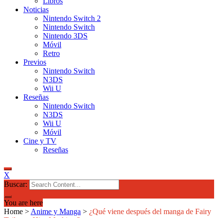
Libros
Noticias
Nintendo Switch 2
Nintendo Switch
Nintendo 3DS
Móvil
Retro
Previos
Nintendo Switch
N3DS
Wii U
Reseñas
Nintendo Switch
N3DS
Wii U
Móvil
Cine y TV
Reseñas
X
Buscar:
You are here
Home
>
Anime y Manga
>
¿Qué viene después del manga de Fairy