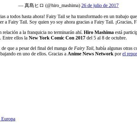
— 真島ヒロ (@hiro_mashima)
26 de julio de 2017
s a todos hasta ahora! Fairy Tail se ha transformado en un trabajo que
 a Fairy Tail. Soy quien yo soy ahora gracias a Fairy Tail. ¡Gracias, F
 relación a la franquicia no terminarán ahí.
Hiro Mashima
está partic
. Entre ellos la
New York Comic Con 2017
del 5 al 8 de octubre.
a de que a pesar del final del manga de
Fairy Tail
, había algunas otras 
rabajando en uno de ellos. Gracias a
Anime News Network
por
el repor
y Europa