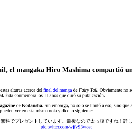
ail, el mangaka Hiro Mashima compartió un 
 estas alturas acerca del
final del manga
de
Fairy Tail
. Obviamente no se
cial. Ésta conmemora los 11 años que duró su publicación.
agazine
de
Kodansha
. Sin embargo, no solo se limitó a eso, sino qu
pueden ver en esta misma nota y dice lo siguiente:
を無料でプレゼントしています。最後なので太っ腹ですね！詳
pic.twitter.com/wjfvS3wost