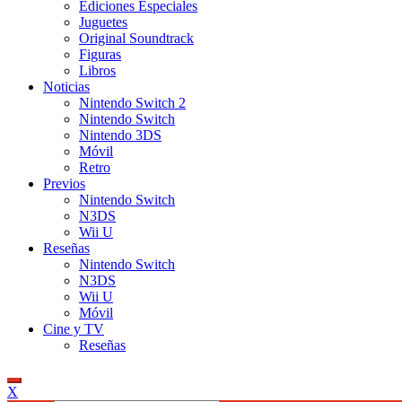
Ediciones Especiales
Juguetes
Original Soundtrack
Figuras
Libros
Noticias
Nintendo Switch 2
Nintendo Switch
Nintendo 3DS
Móvil
Retro
Previos
Nintendo Switch
N3DS
Wii U
Reseñas
Nintendo Switch
N3DS
Wii U
Móvil
Cine y TV
Reseñas
X