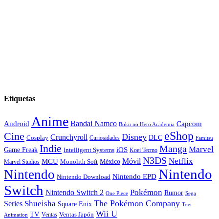
Etiquetas
Anime
Android
Bandai Namco
Capcom
Boku no Hero Academia
eShop
Cine
Disney
Crunchyroll
DLC
Cosplay
Curiosidades
Famitsu
Indie
Manga
Marvel
iOS
Game Freak
Intelligent Systems
Koei Tecmo
N3DS
Netflix
MCU
Móvil
México
Marvel Studios
Monolith Soft
Nintendo
Nintendo
Nintendo EPD
Nintendo Download
Switch
Nintendo Switch 2
Pokémon
Rumor
Sega
One Piece
The Pokémon Company
Shueisha
Series
Square Enix
Toei
Wii U
TV
Ventas
Ventas Japón
Animation