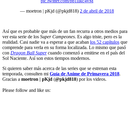
pic.twitter.com/bb1IIkc4vM
— moetron | pKjd (@pkjd818)
2 de abril de 2018
Así que es probable que más de un fan recurra a otros medios para
ver esta serie de los
Super Campeones
. Es algo triste, pero es la
realidad. Casi nadie va a esperar a que acaban
los 52 capítulos
que
comprende para verla en su forma localizada. Lo mismo que pasó
con
Dragon Ball Super
cuando comenzó a emitirse en el país del
Sol Naciente. Así son estos tiempos modernos.
Si quieren saber más acerca de las series que se estrenan esta
temporada, consulten mi
Guía de Anime de Primavera 2018
.
Gracias a
moetron | pKjd
(
@pkjd818
) por los videos.
Please follow and like us: