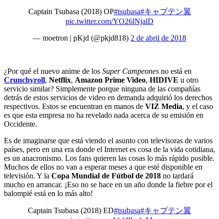
Captain Tsubasa (2018) OP
#tsubasa
#キャプテン翼
pic.twitter.com/YO26lNjalD
— moetron | pKjd (@pkjd818)
2 de abril de 2018
¿Por qué el nuevo anime de los
Super Campeones
no está en
Crunchyroll
,
Netflix
,
Amazon Prime Video
,
HIDIVE
u otro
servicio similar? Simplemente porque ninguna de las compañías
detrás de estos servicios de video en demanda adquirió los derechos
respectivos. Estos se encuentran en manos de
VIZ Media
, y el caso
es que esta empresa no ha revelado nada acerca de su emisión en
Occidente.
Es de imaginarse que está viendo el asunto con televisoras de varios
países, pero en una era donde el Internet es cosa de la vida cotidiana,
es un anacronismo. Los fans quieren las cosas lo más rápido posible.
Muchos de ellos no van a esperar meses a que esté disponible en
televisión. Y la
Copa Mundial de Fútbol de 2018
no tardará
mucho en arrancar. ¡Eso no se hace en un año donde la fiebre por el
balompié está en lo más alto!
Captain Tsubasa (2018) ED
#tsubasa
#キャプテン翼