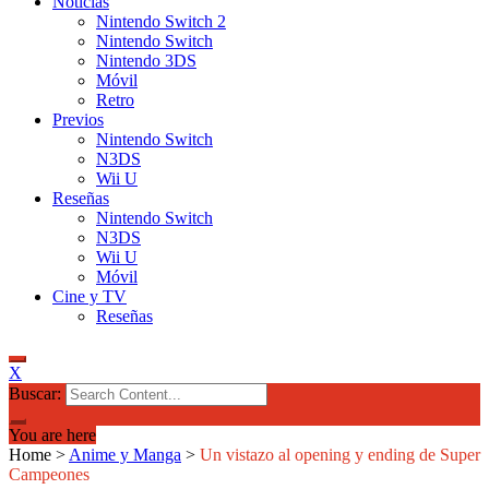
Noticias
Nintendo Switch 2
Nintendo Switch
Nintendo 3DS
Móvil
Retro
Previos
Nintendo Switch
N3DS
Wii U
Reseñas
Nintendo Switch
N3DS
Wii U
Móvil
Cine y TV
Reseñas
X
Buscar:
You are here
Home
>
Anime y Manga
>
Un vistazo al opening y ending de Super
Campeones