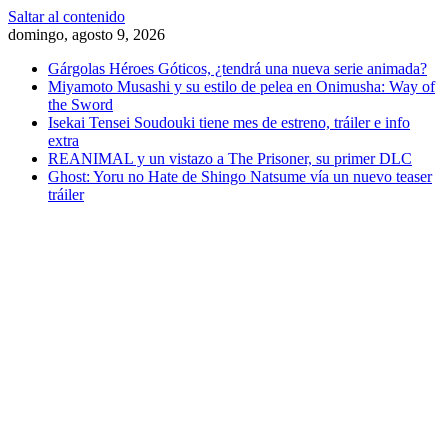
Saltar al contenido
domingo, agosto 9, 2026
Gárgolas Héroes Góticos, ¿tendrá una nueva serie animada?
Miyamoto Musashi y su estilo de pelea en Onimusha: Way of
the Sword
Isekai Tensei Soudouki tiene mes de estreno, tráiler e info
extra
REANIMAL y un vistazo a The Prisoner, su primer DLC
Ghost: Yoru no Hate de Shingo Natsume vía un nuevo teaser
tráiler