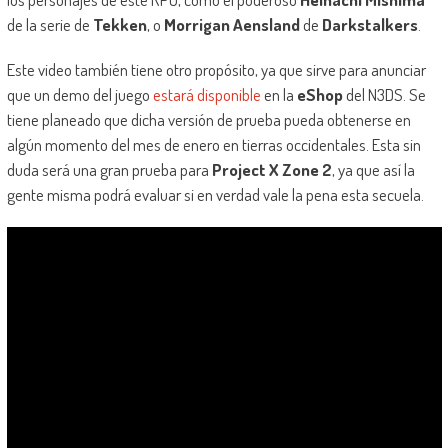
de la serie de
Tekken
, o
Morrigan Aensland
de
Darkstalkers
.
Este video también tiene otro propósito, ya que sirve para anunciar
que un demo del juego
estará disponible
en la
eShop
del N3DS. Se
tiene planeado que dicha versión de prueba pueda obtenerse en
algún momento del mes de enero en tierras occidentales. Esta sin
duda será una gran prueba para
Project X Zone 2
, ya que así la
gente misma podrá evaluar si en verdad vale la pena esta secuela.