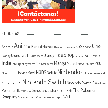
ETIQUETAS
Anime
Cine
Android
Bandai Namco
Capcom
Boku no Hero Academia
eShop
Disney
Crunchyroll
Game Freak
DLC
Cosplay
Curiosidades
Famitsu
Indie
Manga
Marvel
iOS
MCU
Intelligent Systems
Koei Tecmo
Marvel Studios
Nintendo
N3DS
Netflix
Móvil
México
Monolith Soft
Nintendo Download
Nintendo Switch
Nintendo Switch 2
Nintendo EPD
One Piece
The Pokémon
Shueisha
Pokémon
Series
Rumor
Square Enix
Sega
Company
Wii U
TV
Ventas Japón
Ventas
Toei Animation