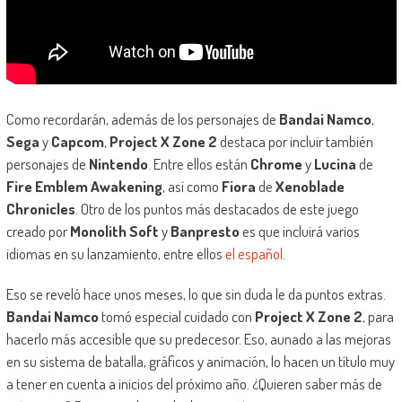
Como recordarán, además de los personajes de
Bandai Namco
,
Sega
y
Capcom
,
Project X Zone 2
destaca por incluir también
personajes de
Nintendo
. Entre ellos están
Chrome
y
Lucina
de
Fire Emblem Awakening
, así como
Fiora
de
Xenoblade
Chronicles
. Otro de los puntos más destacados de este juego
creado por
Monolith Soft
y
Banpresto
es que incluirá varios
idiomas en su lanzamiento, entre ellos
el español
.
Eso se reveló hace unos meses, lo que sin duda le da puntos extras.
Bandai Namco
tomó especial cuidado con
Project X Zone 2
, para
hacerlo más accesible que su predecesor. Eso, aunado a las mejoras
en su sistema de batalla, gráficos y animación, lo hacen un título muy
a tener en cuenta a inicios del próximo año. ¿Quieren saber más de