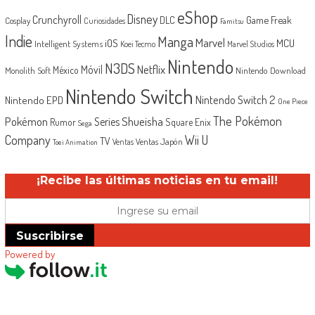
eShop
Disney
Crunchyroll
Game Freak
DLC
Cosplay
Curiosidades
Famitsu
Indie
Manga
Marvel
iOS
MCU
Intelligent Systems
Koei Tecmo
Marvel Studios
Nintendo
N3DS
Netflix
Móvil
México
Monolith Soft
Nintendo Download
Nintendo Switch
Nintendo Switch 2
Nintendo EPD
One Piece
The Pokémon
Shueisha
Pokémon
Series
Rumor
Square Enix
Sega
Company
Wii U
TV
Ventas Japón
Ventas
Toei Animation
¡Recibe las últimas noticias en tu email!
Suscribirse
Powered by