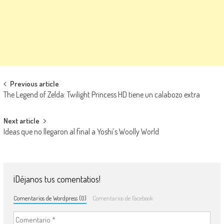
Navegación de entradas
Previous article
The Legend of Zelda: Twilight Princess HD tiene un calabozo extra
Next article
Ideas que no llegaron al final a Yoshi’s Woolly World
¡Déjanos tus comentatios!
Comentarios de Wordpress (0)
Comentarios de Facebook