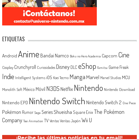
ETIQUETAS
Anime
Cine
Android
Bandai Namco
Capcom
Boku no Hero Academia
eShop
Disney
Crunchyroll
Game Freak
DLC
Cosplay
Curiosidades
Famitsu
Indie
Manga
Marvel
iOS
MCU
Intelligent Systems
Koei Tecmo
Marvel Studios
Nintendo
N3DS
Netflix
Móvil
México
Monolith Soft
Nintendo Download
Nintendo Switch
Nintendo Switch 2
Nintendo EPD
One Piece
The Pokémon
Shueisha
Pokémon
Series
Rumor
Square Enix
Sega
Company
Wii U
TV
Ventas Japón
Ventas
Toei Animation
¡Recibe las últimas noticias en tu email!