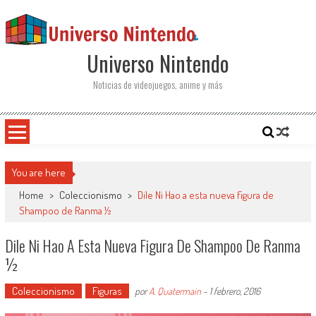
Saltar al contenido
Universo Nintendo
Noticias de videojuegos, anime y más
You are here
Home
>
Coleccionismo
>
Dile Ni Hao a esta nueva figura de
Shampoo de Ranma ½
Dile Ni Hao A Esta Nueva Figura De Shampoo De Ranma
½
Coleccionismo
Figuras
por
A. Quatermain
-
1 febrero, 2016