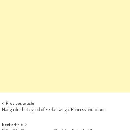
Navegación de entradas
Previous article
Manga de The Legend of Zelda: Twilight Princess anunciado
Next article