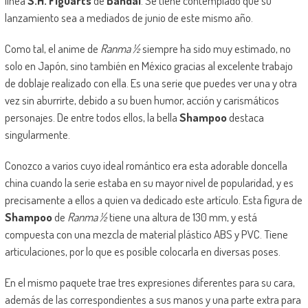
línea
S.H. Figuarts
de
Bandai
. Se tiene contemplado que su
lanzamiento sea a mediados de junio de este mismo año.
Como tal, el anime de
Ranma ½
siempre ha sido muy estimado, no
solo en Japón, sino también en México gracias al excelente trabajo
de doblaje realizado con ella. Es una serie que puedes ver una y otra
vez sin aburrirte, debido a su buen humor, acción y carismáticos
personajes. De entre todos ellos, la bella
Shampoo
destaca
singularmente.
Conozco a varios cuyo ideal romántico era esta adorable doncella
china cuando la serie estaba en su mayor nivel de popularidad, y es
precisamente a ellos a quien va dedicado este artículo. Esta figura de
Shampoo
de
Ranma ½
tiene una altura de 130 mm, y está
compuesta con una mezcla de material plástico ABS y PVC. Tiene
articulaciones, por lo que es posible colocarla en diversas poses.
En el mismo paquete trae tres expresiones diferentes para su cara,
además de las correspondientes a sus manos y una parte extra para