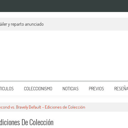
áiler y reparto anunciado
TICULOS
COLECCIONISMO
NOTICIAS
PREVIOS
RESEÑ
econd vs. Bravely Default – Ediciones de Colección
diciones De Colección