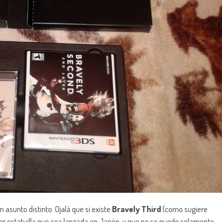
un asunto distinto. Ojalá que si existe
Bravely Third
(como sugiere
uier estatuilla que sea lanzada en Japón, y que no se quede solamente