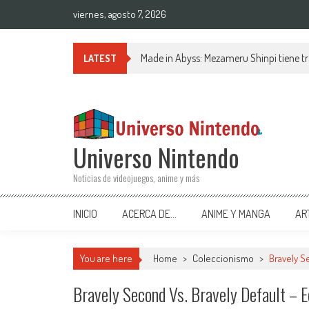
Saltar al contenido
viernes, agosto 7, 2026
Made in Abyss: Mezameru Shinpi tiene tr
LATEST
Universo Nintendo
Noticias de videojuegos, anime y más
INICIO
ACERCA DE…
ANIME Y MANGA
AR
You are here
Home
>
Coleccionismo
>
Bravely S
Bravely Second Vs. Bravely Default – E