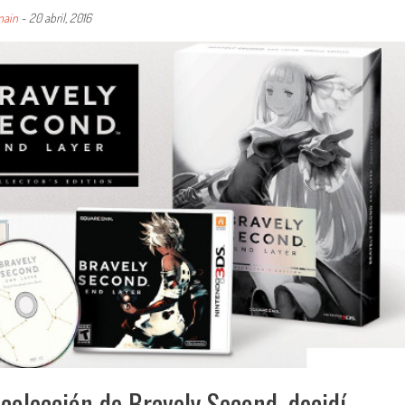
main
-
20 abril, 2016
 colección de Bravely Second, decidí