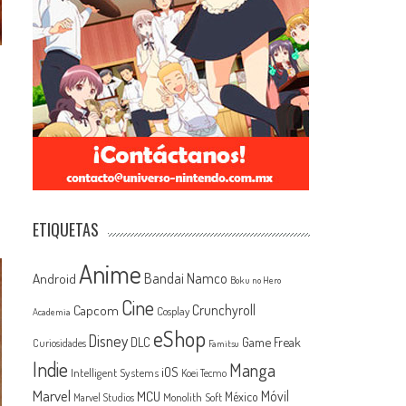
ETIQUETAS
Anime
Android
Bandai Namco
Boku no Hero
Cine
Capcom
Crunchyroll
Cosplay
Academia
eShop
Disney
Game Freak
DLC
Curiosidades
Famitsu
Indie
Manga
iOS
Intelligent Systems
Koei Tecmo
Marvel
MCU
Móvil
México
Monolith Soft
Marvel Studios