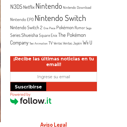
Nintendo
N3DS
Netflix
Nintendo Download
Nintendo Switch
Nintendo EPD
Nintendo Switch 2
Pokémon
Rumor
One Piece
Sega
The Pokémon
Shueisha
Series
Square Enix
Company
Wii U
TV
Ventas Japón
Ventas
Toei Animation
¡Recibe las últimas noticias en tu
email!
Suscribirse
Powered by
Aviso Legal