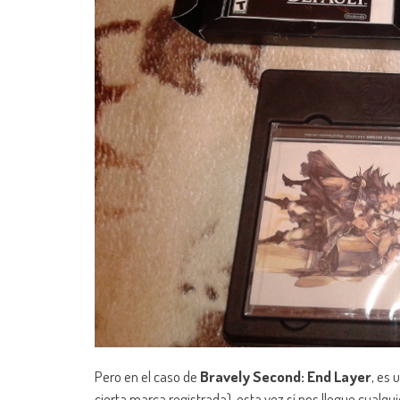
Pero en el caso de
Bravely Second: End Layer
, es 
cierta marca registrada), esta vez sí nos llegue cualq