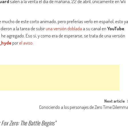
Guard
salen a la venta el día de mañana, 22 de abril, únicamente en Wii
ste mucho de este corto animado, pero preferías verlo en español, esto y
dieron a la tarea de subir
una versión doblada
a su canal en
YouTube
.
e agregado. Eso sí, y como era de esperarse, se trata de una versión
_hyde
por
el aviso
.
Next article
Conociendo a los personajes de Zero Time Dilemm
 Fox Zero: The Battle Begins
”