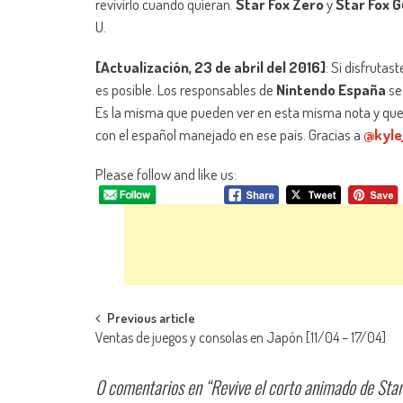
revivirlo cuando quieran.
Star Fox Zero
y
Star Fox 
U.
[Actualización, 23 de abril del 2016]
: Si disfruta
es posible. Los responsables de
Nintendo España
se 
Es la misma que pueden ver en esta misma nota y que h
con el español manejado en ese país. Gracias a
@kyle
Please follow and like us:
Navegación de entradas
Previous article
Ventas de juegos y consolas en Japón [11/04 – 17/04]
0 comentarios en “
Revive el corto animado de Star