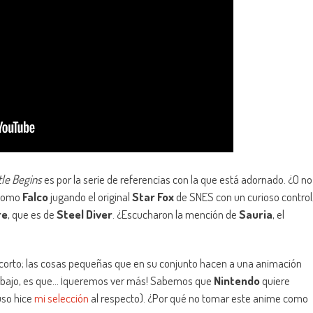
tle Begins
es por la serie de referencias con la que está adornado. ¿O no
 como
Falco
jugando el original
Star Fox
de SNES con un curioso control
re
, que es de
Steel Diver
. ¿Escucharon la mención de
Sauria
, el
e corto; las cosas pequeñas que en su conjunto hacen a una animación
trabajo, es que… ¡queremos ver más! Sabemos que
Nintendo
quiere
uso hice
mi selección
al respecto). ¿Por qué no tomar este anime como