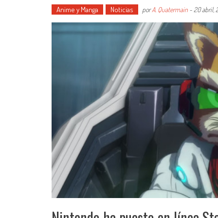
Anime y Manga
Noticias
por
A. Quatermain
-
20 abril, 
Nintendo ha puesto en línea Sta