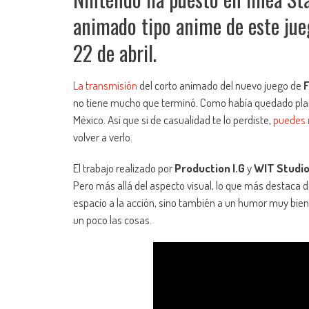
animado tipo anime de este jueg
22 de abril.
La transmisión
del corto animado del nuevo juego de
F
no tiene mucho que terminó. Como había quedado plane
México. Así que si de casualidad te lo perdiste,
puedes r
volver a verlo.
El trabajo realizado por
Production I.G
y
WIT Studi
Pero más allá del aspecto visual, lo que más destaca de
espacio a la acción, sino también a un humor muy bien l
un poco las cosas.