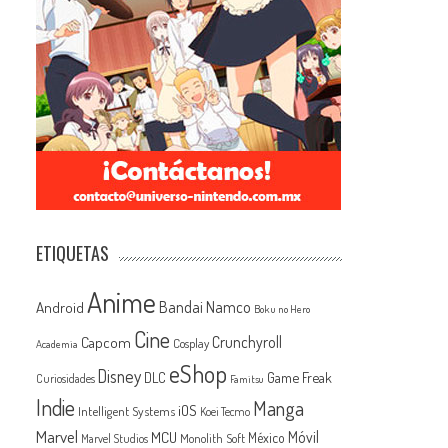
ETIQUETAS
Anime
Android
Bandai Namco
Boku no Hero
Cine
Capcom
Crunchyroll
Cosplay
Academia
eShop
Disney
Game Freak
DLC
Curiosidades
Famitsu
Indie
Manga
iOS
Intelligent Systems
Koei Tecmo
Marvel
MCU
Móvil
México
Monolith Soft
Marvel Studios