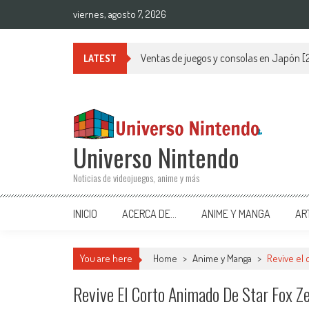
Saltar al contenido
viernes, agosto 7, 2026
Ventas de juegos y consolas en Japón 
LATEST
Universo Nintendo
Noticias de videojuegos, anime y más
INICIO
ACERCA DE…
ANIME Y MANGA
AR
You are here
Home
>
Anime y Manga
>
Revive el 
Revive El Corto Animado De Star Fox Ze