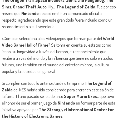
The Oregon Trail
,
Space Invaders
,
Sonic the Hedgehog
,
The
Sims
,
Grand Theft Auto III
y…
The Legend of Zelda
. Fue por eso
mismo que
Nintendo
decidió emitir un comunicado oficial al
respecto, agradeciendo que este gran título fuera incluido como un
reconocimiento a su trayectoria.
¿Cómo se selecciona a los videojuegos que forman parte del
World
Video Game Hall of Fame
? Se toma en cuenta su estatus como
icono, su longevidad a través del tiempo, el reconocimiento que
recibe a través del mundo y la influencia que tiene no solo en títulos
futuros, sino también en el mundo del entretenimiento, la cultura
popular y la sociedad en general.
Si cumplen con todo lo anterior, tarde o temprano
The Legend of
Zelda
del NES habría sido considerado para entrar en este salón de
la fama. El año pasado se le adelantó
Super Mario Bros.
, que tuvo
el honor de ser el primer juego de
Nintendo
en formar parte de esta
iniciativa apoyada por
The Strong
y el
International Center for
the History of Electronic Games
.