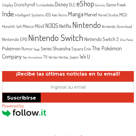
eShop
Disney
Crunchyroll
Game Freak
DLC
Cosplay
Curiosidades
Famitsu
Indie
Manga
Marvel
iOS
MCU
Intelligent Systems
Koei Tecmo
Marvel Studios
Nintendo
N3DS
Netflix
Móvil
México
Monolith Soft
Nintendo Download
Nintendo Switch
Nintendo Switch 2
Nintendo EPD
One Piece
The Pokémon
Shueisha
Pokémon
Series
Rumor
Square Enix
Sega
Company
Wii U
TV
Ventas Japón
Ventas
Toei Animation
¡Recibe las últimas noticias en tu email!
Suscribirse
Powered by