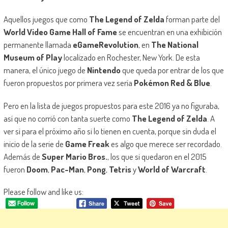
Aquellos juegos que como
The Legend of Zelda
forman parte del
World Video Game Hall of Fame
se encuentran en una exhibición
permanente llamada
eGameRevolution
, en
The National
Museum of Play
localizado en Rochester, New York. De esta
manera, el único juego de
Nintendo
que queda por entrar de los que
fueron propuestos por primera vez sería
Pokémon Red & Blue
.
Pero en la lista de juegos propuestos para este 2016 ya no figuraba,
así que no corrió con tanta suerte como
The Legend of Zelda
. A
ver si para el próximo año si lo tienen en cuenta, porque sin duda el
inicio de la serie de
Game Freak
es algo que merece ser recordado.
Además de
Super Mario Bros.
, los que si quedaron en el 2015
fueron
Doom
,
Pac-Man
,
Pong
,
Tetris
y
World of Warcraft
.
Please follow and like us: