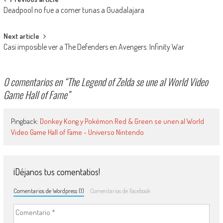
Navegación de entradas
Deadpool no fue a comer tunas a Guadalajara
Next article
Casi imposible ver a The Defenders en Avengers: Infinity War
0 comentarios en “
The Legend of Zelda se une al World Video
Game Hall of Fame
”
Pingback:
Donkey Kong y Pokémon Red & Green se unen al World
Video Game Hall of Fame - Universo Nintendo
¡Déjanos tus comentatios!
Comentarios de Wordpress (1)
Comentarios de Facebook