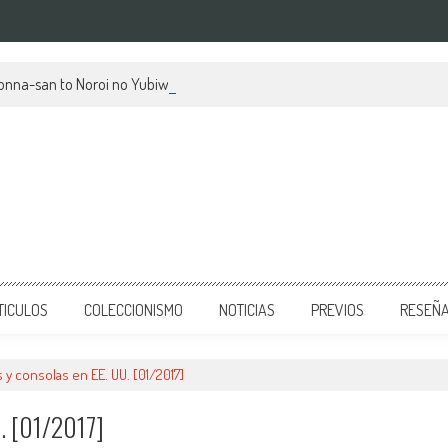
kionna-san to Noroi no Yubiwa, su mes de estreno y avances
TICULOS
COLECCIONISMO
NOTICIAS
PREVIOS
RESEÑ
 y consolas en EE. UU. [01/2017]
U. [01/2017]