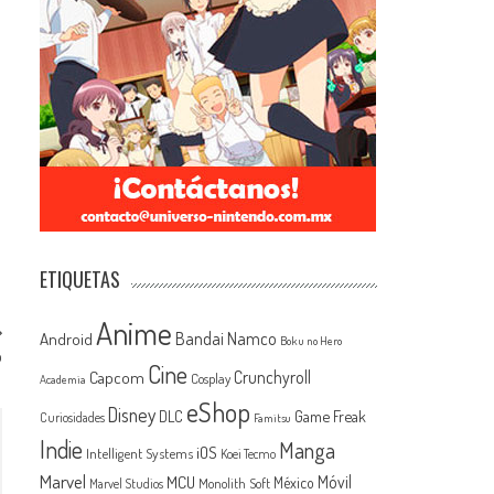
ETIQUETAS
Anime
Android
Bandai Namco
Boku no Hero
o
Cine
Capcom
Crunchyroll
Cosplay
Academia
eShop
Disney
Game Freak
DLC
Curiosidades
Famitsu
Indie
Manga
iOS
Intelligent Systems
Koei Tecmo
Marvel
MCU
Móvil
México
Monolith Soft
Marvel Studios