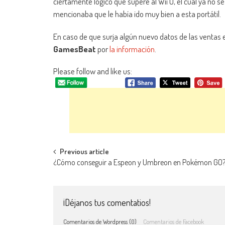
ciertamente lógico que supere al Wii U, el cual ya no s
mencionaba que le había ido muy bien a esta portátil.
En caso de que surja algún nuevo datos de las ventas e
GamesBeat
por
la información
.
Please follow and like us:
Navegación de entradas
Previous article
¿Cómo conseguir a Espeon y Umbreon en Pokémon GO
¡Déjanos tus comentatios!
Comentarios de Wordpress (0)
Comentarios de Facebook