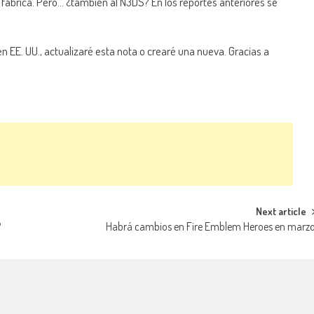
e fabrica. Pero… ¿también al N3DS? En los reportes anteriores se
n EE. UU., actualizaré esta nota o crearé una nueva. Gracias a
Next article
?
Habrá cambios en Fire Emblem Heroes en marz