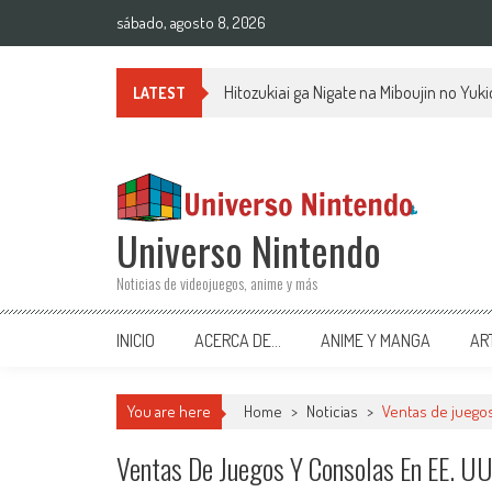
Saltar al contenido
sábado, agosto 8, 2026
Hitozukiai ga Nigate na Miboujin no Yu
LATEST
Universo Nintendo
Noticias de videojuegos, anime y más
INICIO
ACERCA DE…
ANIME Y MANGA
AR
You are here
Home
>
Noticias
>
Ventas de juegos
Ventas De Juegos Y Consolas En EE. U