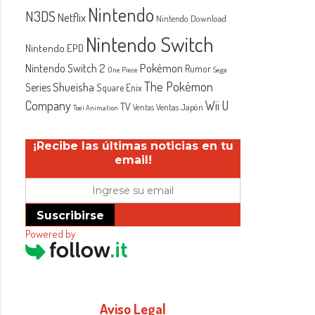
Nintendo
N3DS
Netflix
Nintendo Download
Nintendo Switch
Nintendo EPD
Nintendo Switch 2
Pokémon
Rumor
One Piece
Sega
The Pokémon
Shueisha
Series
Square Enix
Company
Wii U
TV
Ventas Japón
Ventas
Toei Animation
¡Recibe las últimas noticias en tu
email!
Suscribirse
Powered by
Aviso Legal