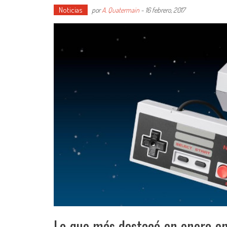
Noticias
por
A. Quatermain
-
16 febrero, 2017
Lo que más destacó en enero en