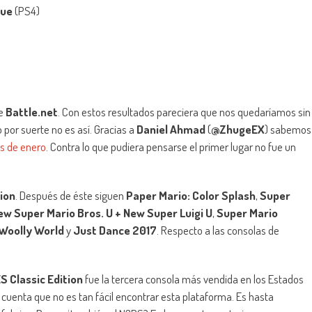
gue
(PS4)
de
Battle.net
. Con estos resultados pareciera que nos quedaríamos sin
por suerte no es así. Gracias a
Daniel Ahmad
(
‏@ZhugeEX
) sabemos
s de enero
. Contra lo que pudiera pensarse el primer lugar no fue un
tion
. Después de éste siguen
Paper Mario: Color Splash
,
Super
ew Super Mario Bros. U + New Super Luigi U
,
Super Mario
 Woolly World
y
Just Dance 2017
. Respecto a las consolas de
S Classic Edition
fue la tercera consola más vendida en los Estados
 cuenta que no es tan fácil encontrar esta plataforma. Es hasta