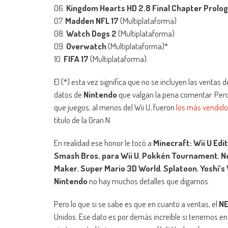
06.
Kingdom Hearts HD 2.8 Final Chapter Prolo
07.
Madden NFL 17
(Multiplataforma)
08.
Watch Dogs 2
(Multiplataforma)
09.
Overwatch
(Multiplataforma)*
10.
FIFA 17
(Multiplataforma)
El (*) esta vez significa que no se incluyen las ventas 
datos de
Nintendo
que valgan la pena comentar. Pero 
que juegos, al menos del Wii U, fueron
los más vendido
título de la Gran N.
En realidad ese honor le tocó a
Minecraft: Wii U Edi
Smash Bros. para Wii U
,
Pokkén Tournament
,
N
Maker
,
Super Mario 3D World
,
Splatoon
,
Yoshi’s
Nintendo
no hay muchos detalles que digamos.
Pero lo que si se sabe es que en cuanto a ventas, el
NE
Unidos. Ese dato es por demás increíble si tenemos en