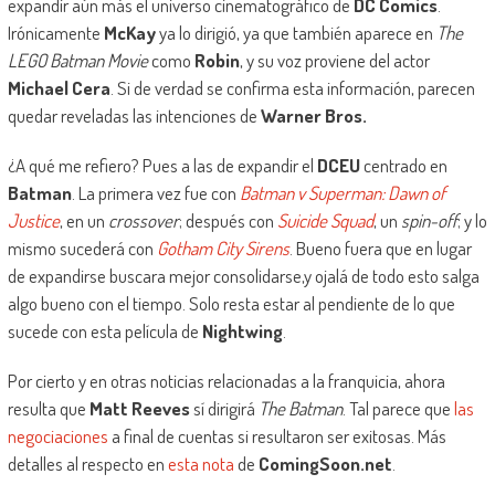
expandir aún más el universo cinematográfico de
DC Comics
.
Irónicamente
McKay
ya lo dirigió, ya que también aparece en
The
LEGO Batman Movie
como
Robin
, y su voz proviene del actor
Michael Cera
. Si de verdad se confirma esta información, parecen
quedar reveladas las intenciones de
Warner Bros.
¿A qué me refiero? Pues a las de expandir el
DCEU
centrado en
Batman
. La primera vez fue con
Batman v Superman: Dawn of
Justice
, en un
crossover
; después con
Suicide Squad
, un
spin-off
; y lo
mismo sucederá con
Gotham City Sirens
. Bueno fuera que en lugar
de expandirse buscara mejor consolidarse,y ojalá de todo esto salga
algo bueno con el tiempo. Solo resta estar al pendiente de lo que
sucede con esta película de
Nightwing
.
Por cierto y en otras noticias relacionadas a la franquicia, ahora
resulta que
Matt Reeves
sí dirigirá
The Batman
. Tal parece que
las
negociaciones
a final de cuentas si resultaron ser exitosas. Más
detalles al respecto en
esta nota
de
ComingSoon.net
.