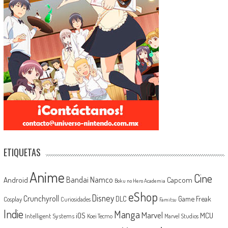
ETIQUETAS
Anime
Cine
Android
Bandai Namco
Capcom
Boku no Hero Academia
eShop
Disney
Crunchyroll
Game Freak
DLC
Cosplay
Curiosidades
Famitsu
Indie
Manga
Marvel
iOS
MCU
Intelligent Systems
Koei Tecmo
Marvel Studios