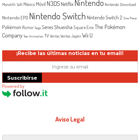
Nintendo
N3DS
Netflix
Móvil
México
Monolith Soft
Nintendo Download
Nintendo Switch
Nintendo Switch 2
Nintendo EPD
One Piece
The Pokémon
Shueisha
Pokémon
Series
Rumor
Square Enix
Sega
Company
Wii U
TV
Ventas Japón
Ventas
Toei Animation
¡Recibe las últimas noticias en tu email!
Suscribirse
Powered by
Aviso Legal