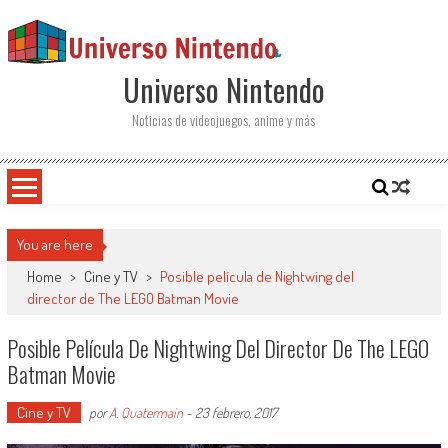
Saltar al contenido
Universo Nintendo
Noticias de videojuegos, anime y más
You are here
Home
>
Cine y TV
>
Posible película de Nightwing del
director de The LEGO Batman Movie
Posible Película De Nightwing Del Director De The LEGO
Batman Movie
Cine y TV
por
A. Quatermain
-
23 febrero, 2017