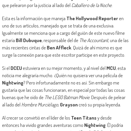
que pelearon por la justicia al lado del
Caballero de la Noche
.
Esta es la información que maneja
The Hollywood Reporter
en
uno de sus artículos, manejado que se trata de una exclusiva.
Igualmente se menciona que a cargo del guión de este nuevo filme
estaría
Bill Dubuque
, responsable del de
The Accountant
, una de las
más recientes cintas de
Ben Affleck
. Quizá de ahí mismo es que
surge la conexión para que este escritor participe en este proyecto.
Si el
DCEU
estuviera en su mejor momento, y al nivel del
MCU
, esta
noticia me alegraría mucho. ¿Quién no quisiera ver una película de
Nightwing
? Pero infortunadamente no es así. Sin embargo me
gustaría que las cosas funcionaran, en especial por todas las cosas
buenas que he oído de
The LEGO Batman Movie
. Después de pelear
al lado del
Hombre Murciélago
,
Grayson
creó su propia leyenda.
Al crecer se convirtió en el líder de los
Teen Titans
y desde
entonces ha vivido grandes aventuras como
Nightwing
. Él podría