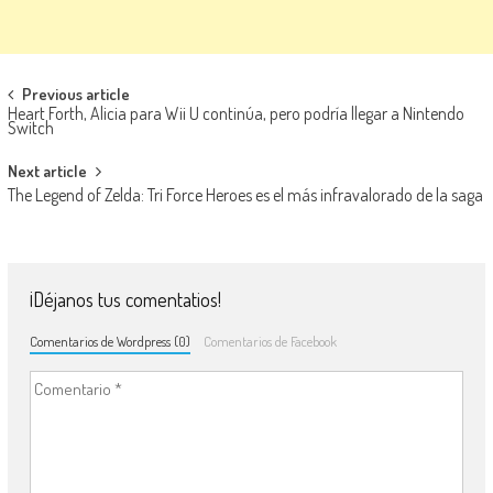
Navegación de entradas
Previous article
Heart Forth, Alicia para Wii U continúa, pero podría llegar a Nintendo
Switch
Next article
The Legend of Zelda: Tri Force Heroes es el más infravalorado de la saga
¡Déjanos tus comentatios!
Comentarios de Wordpress (0)
Comentarios de Facebook