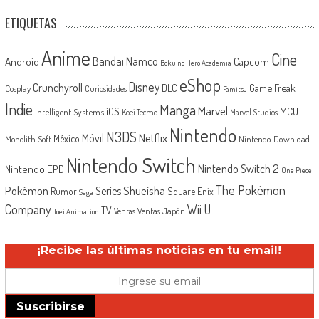
ETIQUETAS
Anime
Cine
Android
Bandai Namco
Capcom
Boku no Hero Academia
eShop
Disney
Crunchyroll
Game Freak
DLC
Cosplay
Curiosidades
Famitsu
Indie
Manga
Marvel
iOS
MCU
Intelligent Systems
Koei Tecmo
Marvel Studios
Nintendo
N3DS
Netflix
Móvil
México
Monolith Soft
Nintendo Download
Nintendo Switch
Nintendo Switch 2
Nintendo EPD
One Piece
The Pokémon
Shueisha
Pokémon
Series
Rumor
Square Enix
Sega
Company
Wii U
TV
Ventas Japón
Ventas
Toei Animation
¡Recibe las últimas noticias en tu email!
Suscribirse