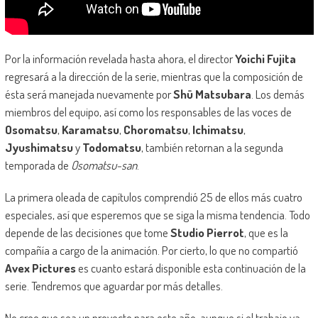
Por la información revelada hasta ahora, el director
Yoichi Fujita
regresará a la dirección de la serie, mientras que la composición de
ésta será manejada nuevamente por
Shū Matsubara
. Los demás
miembros del equipo, así como los responsables de las voces de
Osomatsu
,
Karamatsu
,
Choromatsu
,
Ichimatsu
,
Jyushimatsu
y
Todomatsu
, también retornan a la segunda
temporada de
Osomatsu-san
.
La primera oleada de capítulos comprendió 25 de ellos más cuatro
especiales, así que esperemos que se siga la misma tendencia. Todo
depende de las decisiones que tome
Studio Pierrot
, que es la
compañía a cargo de la animación. Por cierto, lo que no compartió
Avex Pictures
es cuanto estará disponible esta continuación de la
serie. Tendremos que aguardar por más detalles.
No creo que sea un proyecto para este año, aunque si el trabajo ya