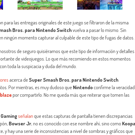
para las entregas originales de este juego se filtraron de la misma
mash Bros. para Nintendo Switch
vuelva a pasar lo mismo. Sin
en ningún momento capturar al culpable de este tipo de fugas de datos.
osotros de seguro quisiéramos que este tipo de información y detalles
portante de videojuegos. Lo que más recomiendo en estos momentos
on toda la suspicacia y duda del mundo.
ores
acerca de
Super Smash Bros. para Nintendo Switch
.
ntos. Por mientras, es muy dudoso que
Nintendo
confirme la veracidad
blaze
por compartirlo. No me queda más que reiterar que tomen las
 Gaming
señalan
que estas capturas de pantalla tienen discrepancias
apón,
Bowser Jr.
no es conocido con ese nombre ahí, sino como
Koop
, y hay una serie de inconsistencias a nivel de sombras y gráficos que