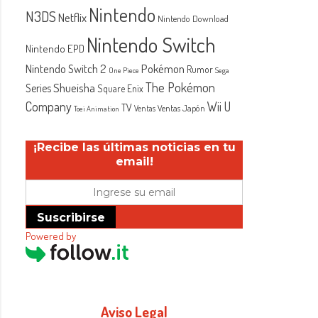
Nintendo
N3DS
Netflix
Nintendo Download
Nintendo Switch
Nintendo EPD
Nintendo Switch 2
Pokémon
Rumor
One Piece
Sega
The Pokémon
Shueisha
Series
Square Enix
Company
Wii U
TV
Ventas Japón
Ventas
Toei Animation
¡Recibe las últimas noticias en tu
email!
Suscribirse
Powered by
Aviso Legal