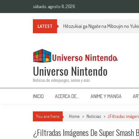
Saltar al contenido
sábado, agosto 8, 2026
Hitozukiai ga Nigate na Miboujin no Yu
LATEST
Universo Nintendo
Noticias de videojuegos, anime y más
INICIO
ACERCA DE…
ANIME Y MANGA
AR
You are here
Home
>
Noticias
>
¿Filtradas imág
¿Filtradas Imágenes De Super Smash B