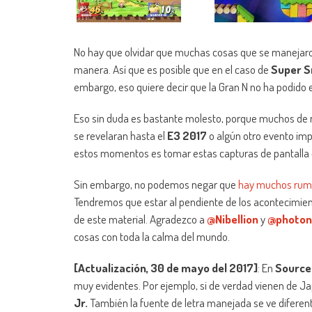
No hay que olvidar que muchas cosas que se manejaron 
manera. Así que es posible que en el caso de
Super S
embargo, eso quiere decir que la Gran N no ha podido 
Eso sin duda es bastante molesto, porque muchos de n
se revelaran hasta el
E3 2017
o algún otro evento im
estos momentos es tomar estas capturas de pantalla c
Sin embargo, no podemos negar que
hay muchos rum
Tendremos que estar al pendiente de los acontecimie
de este material. Agradezco a
@Nibellion
y
@photon
cosas con toda la calma del mundo.
[Actualización, 30 de mayo del 2017]
: En
Source
muy evidentes. Por ejemplo, si de verdad vienen de J
Jr.
También la fuente de letra manejada se ve diferente