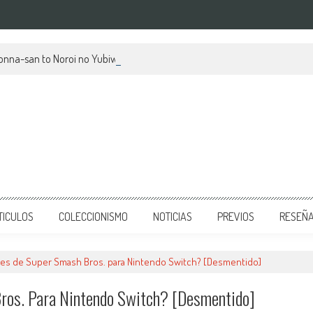
kionna-san to Noroi no Yubiwa, su mes de estreno y avances
TICULOS
COLECCIONISMO
NOTICIAS
PREVIOS
RESEÑ
enes de Super Smash Bros. para Nintendo Switch? [Desmentido]
ros. Para Nintendo Switch? [Desmentido]