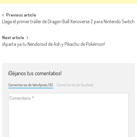
Navegación de entradas
Previous article
Llega el primer tráiler de Dragon Ball Xenoverse 2 para Nintendo Switch
Next article
¡Aparta ya tu Nendoroid de Ash y Pikachu de Pokémon!
¡Déjanos tus comentatios!
Comentarios de Wordpress (0)
Comentarios de Facebook