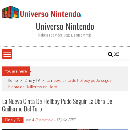
Saltar al contenido
Universo Nintendo
Noticias de videojuegos, anime y más
You are here
Home
>
Cine y TV
>
La nueva cinta de Hellboy pudo seguir
la obra de Guillermo del Toro
La Nueva Cinta De Hellboy Pudo Seguir La Obra De
Guillermo Del Toro
Cine y TV
por
A. Quatermain
-
12 julio, 2017