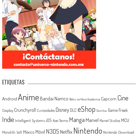
ETIQUETAS
Anime
Cine
Android
Bandai Namco
Capcom
Boku no Hero Academia
eShop
Disney
Crunchyroll
Game Freak
DLC
Cosplay
Curiosidades
Famitsu
Indie
Manga
Marvel
iOS
MCU
Intelligent Systems
Koei Tecmo
Marvel Studios
Nintendo
N3DS
Netflix
Móvil
México
Monolith Soft
Nintendo Download