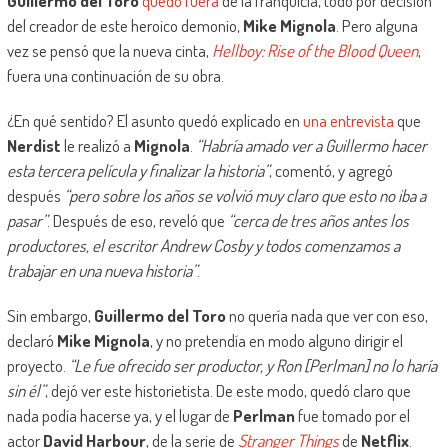
Guillermo del Toro
quedó fuera
de la franquicia, todo por decisión
del creador de este heroico demonio,
Mike Mignola
. Pero alguna
vez se pensó que la nueva cinta,
Hellboy: Rise of the Blood Queen
,
fuera una continuación de su obra.
¿En qué sentido? El asunto quedó explicado en
una entrevista
que
Nerdist
le realizó a
Mignola
.
“Habría amado ver a Guillermo hacer
esta tercera película y finalizar la historia”
, comentó, y agregó
después
“pero sobre los años se volvió muy claro que esto no iba a
pasar”
. Después de eso, reveló que
“cerca de tres años antes los
productores, el escritor Andrew Cosby y todos comenzamos a
trabajar en una nueva historia”
.
Sin embargo,
Guillermo del Toro
no quería nada que ver con eso,
declaró
Mike Mignola
, y no pretendía en modo alguno dirigir el
proyecto.
“Le fue ofrecido ser productor, y Ron [Perlman] no lo haría
sin él”
, dejó ver este historietista. De este modo, quedó claro que
nada podía hacerse ya, y el lugar de
Perlman
fue tomado por el
actor
David Harbour
, de la serie de
Stranger Things
de
Netflix
.