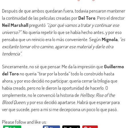
Después de que ambos quedaran fuera, todavía pensaron mantener
la continuidad de las películas creadas por
Del Toro
. Pero el director
Neil Marshall
preguntó
“¿por qué vamos a tratar y continuar ese
universo?”
. No quería repetir lo que se había hecho antes, y por eso
pensaba que un reinicio era lo más conveniente. Según
Mignola
,
“es
excitante tomar otro camino, agarrar ese material y darle otra
tendencia”
.
Sinceramente, no sé que pensar. Me da la impresión que
Guillermo
del Toro
no quería “tirar por la borda” todo lo construido hasta
ahora, y por eso decidió no participar; quería cerrar la trilogía que
había creado, pero no le dieron la oportunidad de hacerlo. O
simplemente, no le convenció la historia de
Hellboy: Rise of the
Blood Queen
, y por eso decidió apartarse. Habrá que esperar para
ver que sucede, pero a mí si me decepciona un poco lo que pasó.
Please follow and like us: