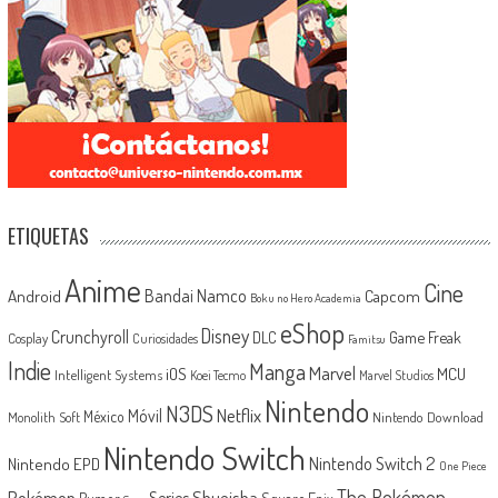
ETIQUETAS
Anime
Cine
Android
Bandai Namco
Capcom
Boku no Hero Academia
eShop
Disney
Crunchyroll
Game Freak
DLC
Cosplay
Curiosidades
Famitsu
Indie
Manga
Marvel
iOS
MCU
Intelligent Systems
Koei Tecmo
Marvel Studios
Nintendo
N3DS
Netflix
Móvil
México
Monolith Soft
Nintendo Download
Nintendo Switch
Nintendo Switch 2
Nintendo EPD
One Piece
The Pokémon
Shueisha
Pokémon
Series