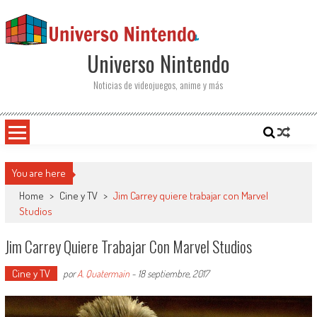
Saltar al contenido
Universo Nintendo
Noticias de videojuegos, anime y más
You are here
Home
>
Cine y TV
>
Jim Carrey quiere trabajar con Marvel
Studios
Jim Carrey Quiere Trabajar Con Marvel Studios
Cine y TV
por
A. Quatermain
-
18 septiembre, 2017