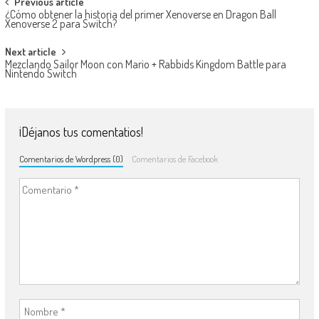
Navegación de entradas
Previous article
¿Cómo obtener la historia del primer Xenoverse en Dragon Ball
Xenoverse 2 para Switch?
Next article
Mezclando Sailor Moon con Mario + Rabbids Kingdom Battle para
Nintendo Switch
¡Déjanos tus comentatios!
Comentarios de Wordpress (0)
Comentarios de Facebook