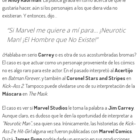
gustaría hacer, aún si los personajes a los que diera vida no
existieran. Y entonces, dijo…
“Si Marvel me quiere a mí para… ¡Neurotic
Man! ¡El Hombre que No Existe!”
¿Hablaba en serio
Carrey
o es otra de sus acostumbradas bromas?
El caso es que actuar como un personaje proveniente de los cómics
no es algo raro para este actor. En el pasado interpretó al
Acertijo
en
Batman Forever
, y también al
Coronel Stars and Stripes
en
Kick-Ass 2
. Tampoco puede olvidarse uno de su interpretación de la
Máscara
en
The Mask
.
El caso es ver si
Marvel Studios
le toma la palabra a
Jim Carrey
.
Aunque claro, es dudoso que le den la oportunidad de interpretar a
“Neurotic Man”
, sea quien sea. Irónicamente, las historietas de
Kick-
Ass 2
e
Hit-Girl
alguna vez fueron publicadas con
Marvel Comics
.
Quizá
James Gunn
podría darle un espacio en sus producciones.