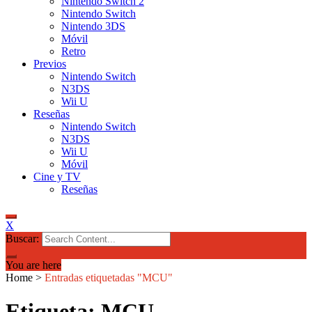
Nintendo Switch 2
Nintendo Switch
Nintendo 3DS
Móvil
Retro
Previos
Nintendo Switch
N3DS
Wii U
Reseñas
Nintendo Switch
N3DS
Wii U
Móvil
Cine y TV
Reseñas
X
Buscar:
You are here
Home
>
Entradas etiquetadas "MCU"
Etiqueta: MCU