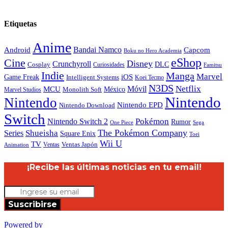
Etiquetas
Anime
Android
Bandai Namco
Capcom
Boku no Hero Academia
eShop
Cine
Disney
Crunchyroll
DLC
Cosplay
Curiosidades
Famitsu
Indie
Manga
Marvel
iOS
Game Freak
Intelligent Systems
Koei Tecmo
N3DS
Netflix
MCU
Móvil
México
Marvel Studios
Monolith Soft
Nintendo
Nintendo
Nintendo EPD
Nintendo Download
Switch
Nintendo Switch 2
Pokémon
Rumor
Sega
One Piece
The Pokémon Company
Shueisha
Series
Square Enix
Toei
Wii U
TV
Ventas
Ventas Japón
Animation
¡Recibe las últimas noticias en tu email!
Suscribirse
Powered by