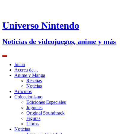
Universo Nintendo
Noticias de videojuegos, anime y más
Inicio
Acerca de…
Anime y Manga
Reseñas
Noticias
Articulos
Coleccionismo
Ediciones Especiales
Juguetes
Original Soundtrack
Figuras
Libros
Noticias