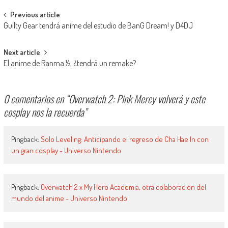
Navegación de entradas
Previous article
Guilty Gear tendrá anime del estudio de BanG Dream! y D4DJ
Next article
El anime de Ranma ½, ¿tendrá un remake?
0 comentarios en “
Overwatch 2: Pink Mercy volverá y este
cosplay nos la recuerda
”
Pingback:
Solo Leveling: Anticipando el regreso de Cha Hae In con
un gran cosplay - Universo Nintendo
Pingback:
Overwatch 2 x My Hero Academia, otra colaboración del
mundo del anime - Universo Nintendo