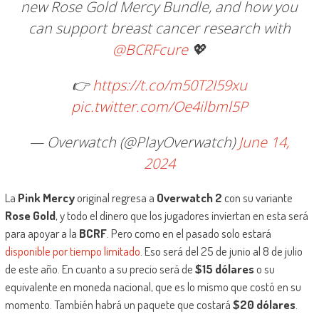
new Rose Gold Mercy Bundle, and how you
can support breast cancer research with
@BCRFcure
💖
👉
https://t.co/m50T2I59xu
pic.twitter.com/Oe4ilbml5P
— Overwatch (@PlayOverwatch)
June 14,
2024
La
Pink Mercy
original regresa a
Overwatch 2
con su variante
Rose Gold
, y todo el dinero que los jugadores inviertan en esta será
para apoyar a la
BCRF
. Pero como en el pasado solo estará
disponible por tiempo limitado
. Eso será del 25 de junio al 8 de julio
de este año. En cuanto a su precio será de
$15 dólares
o su
equivalente en moneda nacional, que es lo mismo que costó en su
momento. También habrá un paquete que costará
$20 dólares
.