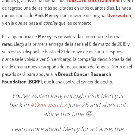
ahora y gracias a una buena causa
Blizzard Entertainment
traerá
de regreso una de las más solicitadas en unos cuantos días. Es nada
menos que la de
Pink Mercy
, que proviene del original
Overwatch
,
y en la que se basa el
cosplay
que les comparto.
Esta apariencia de
Mercy
es considerada como una de las más
raras. Llegó a la primera entrega de la serie el 8 de marzo de 2018 y
solo estuvo disponible hasta el 21 de mayo de ese año. Después
nunca se le volvió a ver. Sin embargo, la compañía decidió traerla del
olvido en una nueva campaña de recaudación de fondos. Como en el
pasado será para apoyar a la
Breast Cancer Research
Foundation
(
BCRF
), que lucha contra el cáncer de pecho.
You’ve waited long enough! Pink Mercy is
back in
#Overwatch2
June 25 and she’s not
alone this time 🤩
Learn more about Mercy for a Cause, the