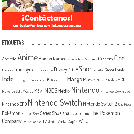
ETIQUETAS
Anime
Cine
Android
Bandai Namco
Capcom
Boku no Hero Academia
eShop
Disney
Crunchyroll
Game Freak
DLC
Cosplay
Curiosidades
Famitsu
Indie
Manga
Marvel
iOS
MCU
Intelligent Systems
Koei Tecmo
Marvel Studios
Nintendo
N3DS
Netflix
Móvil
México
Monolith Soft
Nintendo Download
Nintendo Switch
Nintendo Switch 2
Nintendo EPD
One Piece
The Pokémon
Shueisha
Pokémon
Series
Rumor
Square Enix
Sega
Company
Wii U
TV
Ventas Japón
Ventas
Toei Animation