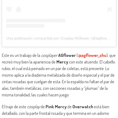
Una publicación compartida por Cosplay AGflower (@agflower_shu)
Este es un trabajo de la
cosplayer
AGflower
(
@agflower_shu
), que
recreó muy bien la apariencia de
Mercy
con este atuendo. El cabello
rubio, el cual está peinado en un par de coletas, está presente. Lo
mismo aplica a la diadema metalizada de diseño especial y el par de
cintas rosadas que cuelgan de esta. En la espalda no faltan el par de
alas, también metálicas, con secciones rosadas y “plumas” de la
misma tonalidad, las cuales hacen juego.
El traje de este
cosplay
de
Pink Mercy
de
Overwatch
está bien
detallado, con la parte frontal rosada y que termina en un adorno