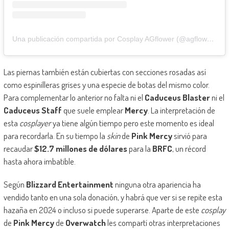
Una publicación compartida por Cosplay AGflower (@agflower_shu)
Las piernas también están cubiertas con secciones rosadas así
como espinilleras grises y una especie de botas del mismo color.
Para complementar lo anterior no falta ni el
Caduceus Blaster
ni el
Caduceus Staff
que suele emplear
Mercy
. La interpretación de
esta
cosplayer
ya tiene algún tiempo pero este momento es ideal
para recordarla. En su tiempo la
skin
de
Pink Mercy
sirvió para
recaudar
$12.7 millones de dólares
para la
BRFC
, un récord
hasta ahora imbatible.
Según
Blizzard Entertainment
ninguna otra apariencia ha
vendido tanto en una sola donación, y habrá que ver si se repite esta
hazaña en 2024 o incluso si puede superarse. Aparte de este
cosplay
de
Pink Mercy
de
Overwatch
les compartí otras interpretaciones