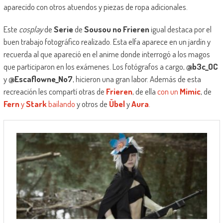
aparecido con otros atuendos y piezas de ropa adicionales.
Este
cosplay
de
Serie
de
Sousou no Frieren
igual destaca por el
buen trabajo fotográfico realizado. Esta elfa aparece en un jardín y
recuerda al que apareció en el anime donde interrogó a los magos
que participaron en los exámenes. Los fotógrafos a cargo,
@b3c_OC
y
@Escaflowne_No7
, hicieron una gran labor. Además de esta
recreación les compartí otras de
Frieren
, de ella
con un
Mimic
, de
Fern
y
Stark
bailando
y otros de
Übel
y
Aura
.