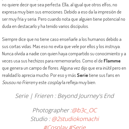
no quiere decir que sea perfecta. Ella, al igual que otros elfos, no
expresa muy bien sus emociones. Debido a eso da la impresión de
ser muy fría y seria. Pero cuando nota que alguien tiene potencial no
duda en destacarlo y ha tenido varios discípulos.
Siempre dice que no tiene caso enseñarle a los humanos debido a
sus cortas vidas. Mas eso no evita que vele por ellos y los instruya.
Nunca olvida a nadie con quien haya compartido su conocimiento y a
veces usa sus hechizos para rememorarlos. Como el de
Flamme
que genera un campo de flores. Alguna vez dijo que era inútil pero en
realidad lo aprecia mucho. Por eso y más
Serie
tiene sus fans en
Sousou no Frieren
y este
cosplay
la refleja muy bien.
Serie | Frieren : Beyond Journey's End
Photographer :
@b3c_OC
Studio :
@2studiokomachi
#Cosplay
#Serie