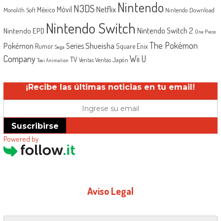
Nintendo
N3DS
Netflix
Móvil
México
Monolith Soft
Nintendo Download
Nintendo Switch
Nintendo Switch 2
Nintendo EPD
One Piece
The Pokémon
Shueisha
Pokémon
Series
Rumor
Square Enix
Sega
Company
Wii U
TV
Ventas Japón
Ventas
Toei Animation
¡Recibe las últimas noticias en tu email!
Suscribirse
Powered by
Aviso Legal