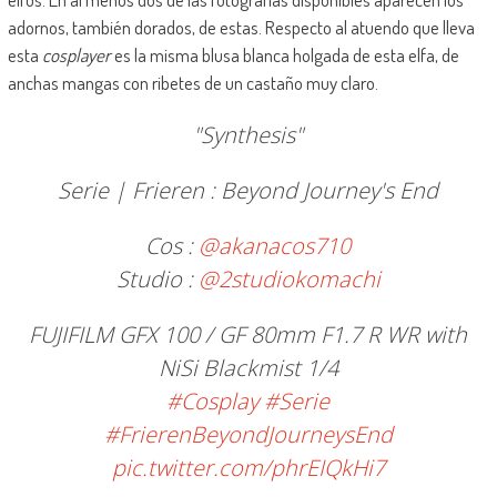
adornos, también dorados, de estas. Respecto al atuendo que lleva
esta
cosplayer
es la misma blusa blanca holgada de esta elfa, de
anchas mangas con ribetes de un castaño muy claro.
"Synthesis"
Serie | Frieren : Beyond Journey's End
Cos :
@akanacos710
Studio :
@2studiokomachi
FUJIFILM GFX 100 / GF 80mm F1.7 R WR with
NiSi Blackmist 1/4
#Cosplay
#Serie
#FrierenBeyondJourneysEnd
pic.twitter.com/phrEIQkHi7