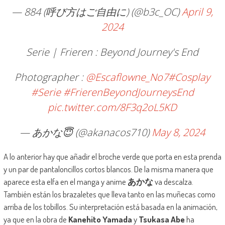
— 884 (呼び方はご自由に) (@b3c_OC)
April 9,
2024
Serie | Frieren : Beyond Journey's End
Photographer :
@Escaflowne_No7
#Cosplay
#Serie
#FrierenBeyondJourneysEnd
pic.twitter.com/8F3q2oL5KD
— あかな😇 (@akanacos710)
May 8, 2024
A lo anterior hay que añadir el broche verde que porta en esta prenda
y un par de pantaloncillos cortos blancos. De la misma manera que
aparece esta elfa en el manga y anime
あかな
va descalza.
También están los brazaletes que lleva tanto en las muñecas como
arriba de los tobillos. Su interpretación está basada en la animación,
ya que en la obra de
Kanehito Yamada
y
Tsukasa Abe
ha