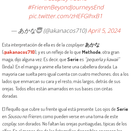
#FrierenBeyondJourneysEnd
pic.twitter.com/zHEFGIhxB1
— あかな😇 (@akanacos710)
April 5, 2024
Esta interpretación de ella es de la
cosplayer
あかな
(
@akanacos710
), y es un reflejo de lo que
Methode
, otra gran
maga, dijo alguna vez. Es decir, que
Serie
es
‘‘pequeña y kawaii’’
(linda). En el manga y anime ella tiene una cabellera dorada. La
mayoría cae suelta pero igual cuenta con cuatro mechones; dos a los
lados que enmarcan su cara y el resto, más largos, detrás de sus
orejas. Todos ellos están amarrados en sus bases con cintas
doradas.
El flequillo que cubre su frente igual está presente. Los ojos de
Serie
en
Sousou no Frieren
, como pueden verse en una toma de este
cosplay
, son dorados. No faltan las orejas puntiagudas, típicas de los
elfos. En al menos dos de las fotografías disponibles aparecen los