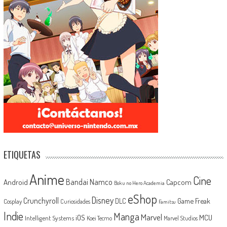
ETIQUETAS
Anime
Cine
Android
Bandai Namco
Capcom
Boku no Hero Academia
eShop
Disney
Crunchyroll
Game Freak
DLC
Cosplay
Curiosidades
Famitsu
Indie
Manga
Marvel
iOS
MCU
Intelligent Systems
Koei Tecmo
Marvel Studios