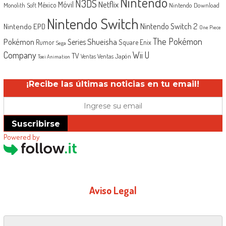
Nintendo
N3DS
Netflix
Móvil
México
Monolith Soft
Nintendo Download
Nintendo Switch
Nintendo Switch 2
Nintendo EPD
One Piece
The Pokémon
Shueisha
Pokémon
Series
Rumor
Square Enix
Sega
Company
Wii U
TV
Ventas Japón
Ventas
Toei Animation
¡Recibe las últimas noticias en tu email!
Suscribirse
Powered by
Aviso Legal