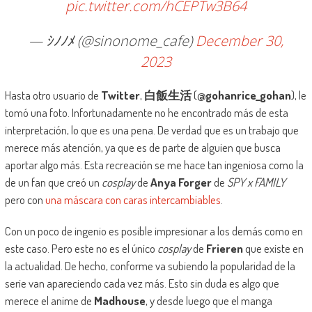
pic.twitter.com/hCEPTw3B64
— ｼﾉﾉﾒ (@sinonome_cafe)
December 30,
2023
Hasta otro usuario de
Twitter
,
白飯生活
(
@gohanrice_gohan
), le
tomó una foto. Infortunadamente no he encontrado más de esta
interpretación, lo que es una pena. De verdad que es un trabajo que
merece más atención, ya que es de parte de alguien que busca
aportar algo más. Esta recreación se me hace tan ingeniosa como la
de un fan que creó un
cosplay
de
Anya Forger
de
SPY x FAMILY
pero con
una máscara con caras intercambiables
.
Con un poco de ingenio es posible impresionar a los demás como en
este caso. Pero este no es el único
cosplay
de
Frieren
que existe en
la actualidad. De hecho, conforme va subiendo la popularidad de la
serie van apareciendo cada vez más. Esto sin duda es algo que
merece el anime de
Madhouse
, y desde luego que el manga