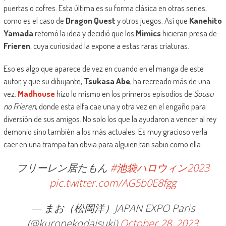
puertas o cofres. Esta última es su forma clásica en otras series,
como es el caso de
Dragon Quest
y otros juegos. Así que
Kanehito
Yamada
retomó la idea y decidió que los
Mimics
hicieran presa de
Frieren
, cuya curiosidad la expone a estas raras criaturas.
Eso es algo que aparece de vez en cuando en el manga de este
autor, y que su dibujante,
Tsukasa Abe
, ha recreado más de una
vez.
Madhouse
hizo lo mismo en los primeros episodios de
Sousu
no Frieren
, donde esta elfa cae una y otra vez en el engaño para
diversión de sus amigos. No solo los que la ayudaron a vencer al rey
demonio sino también a los más actuales. Es muy gracioso verla
caer en una trampa tan obvia para alguien tan sabio como ella.
フリーレン居たもん
#池袋ハロウィン2023
pic.twitter.com/AG5b0E8fgg
— まお（松岡洋）JAPAN EXPO Paris
(@kuronekodaisuki)
October 28, 2023