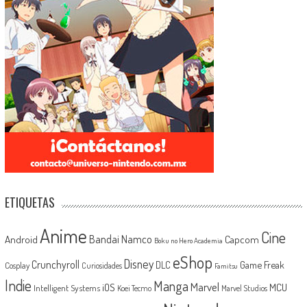
ETIQUETAS
Anime
Cine
Android
Bandai Namco
Capcom
Boku no Hero Academia
eShop
Disney
Crunchyroll
Game Freak
DLC
Cosplay
Curiosidades
Famitsu
Indie
Manga
Marvel
iOS
MCU
Intelligent Systems
Koei Tecmo
Marvel Studios