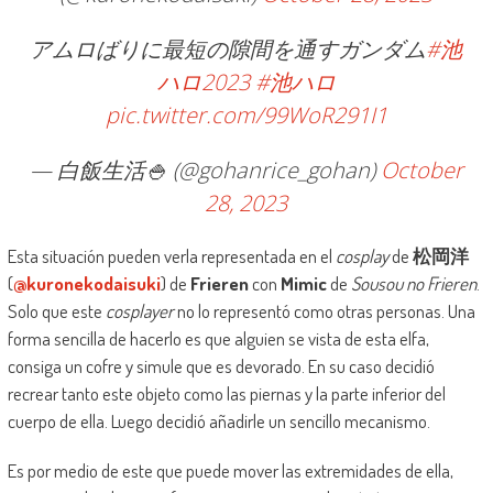
アムロばりに最短の隙間を通すガンダム
#池
ハロ2023
#池ハロ
pic.twitter.com/99WoR291I1
— 白飯生活🍚 (@gohanrice_gohan)
October
28, 2023
Esta situación pueden verla representada en el
cosplay
de
松岡洋
(
@kuronekodaisuki
) de
Frieren
con
Mimic
de
Sousou no Frieren
.
Solo que este
cosplayer
no lo representó como otras personas. Una
forma sencilla de hacerlo es que alguien se vista de esta elfa,
consiga un cofre y simule que es devorado. En su caso decidió
recrear tanto este objeto como las piernas y la parte inferior del
cuerpo de ella. Luego decidió añadirle un sencillo mecanismo.
Es por medio de este que puede mover las extremidades de ella,