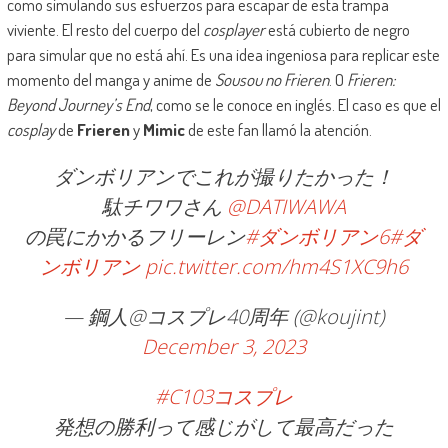
como simulando sus esfuerzos para escapar de esta trampa
viviente. El resto del cuerpo del
cosplayer
está cubierto de negro
para simular que no está ahí. Es una idea ingeniosa para replicar este
momento del manga y anime de
Sousou no Frieren
. O
Frieren:
Beyond Journey’s End
, como se le conoce en inglés. El caso es que el
cosplay
de
Frieren
y
Mimic
de este fan llamó la atención.
ダンボリアンでこれが撮りたかった！
駄チワワさん
@DATIWAWA
の罠にかかるフリーレン
#ダンボリアン6
#ダ
ンボリアン
pic.twitter.com/hm4S1XC9h6
— 鋼人@コスプレ40周年 (@koujint)
December 3, 2023
#C103コスプレ
発想の勝利って感じがして最高だった