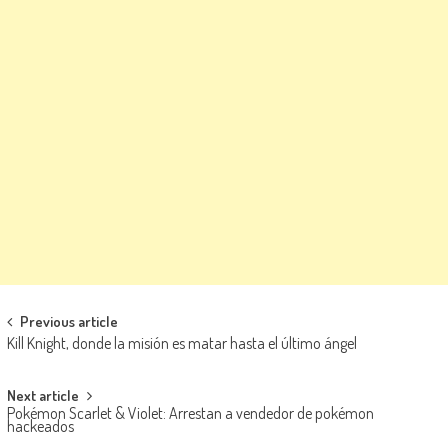
Navegación de entradas
Previous article
Kill Knight, donde la misión es matar hasta el último ángel
Next article
Pokémon Scarlet & Violet: Arrestan a vendedor de pokémon
hackeados