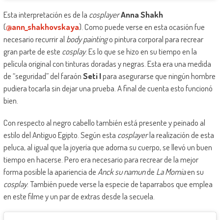
Esta interpretación es de la
cosplayer
Anna Shakh
(
@ann_shakhovskaya
). Como puede verse en esta ocasión fue
necesario recurrir al
body painting
o pintura corporal para recrear
gran parte de este
cosplay
. Es lo que se hizo en su tiempo en la
película original con tinturas doradas y negras. Esta era una medida
de “seguridad” del faraón
Seti I
para asegurarse que ningún hombre
pudiera tocarla sin dejar una prueba. A final de cuenta esto funcionó
bien.
Con respecto al negro cabello también está presente y peinado al
estilo del Antiguo Egipto. Según esta
cosplayer
la realización de esta
peluca, al igual que la joyería que adorna su cuerpo, se llevó un buen
tiempo en hacerse. Pero era necesario para recrear de la mejor
forma posible la apariencia de
Anck su namun
de
La Momia
en su
cosplay
. También puede verse la especie de taparrabos que emplea
en este filme y un par de extras desde la secuela.