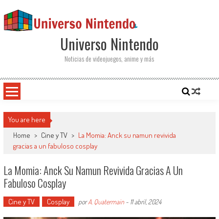
Saltar al contenido
Universo Nintendo
Noticias de videojuegos, anime y más
You are here
Home
>
Cine y TV
>
La Momia: Anck su namun revivida
gracias a un fabuloso cosplay
La Momia: Anck Su Namun Revivida Gracias A Un
Fabuloso Cosplay
Cine y TV
Cosplay
por
A. Quatermain
-
11 abril, 2024