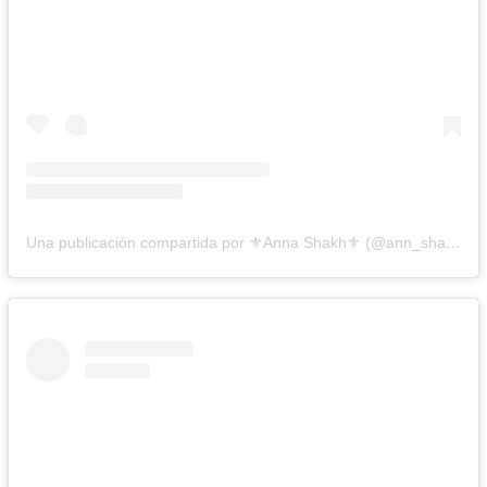
Una publicación compartida por ⚜️Anna Shakh⚜️ (@ann_shakhovskaya)