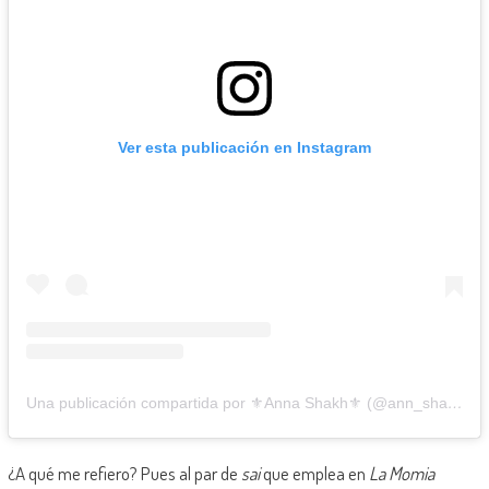
Ver esta publicación en Instagram
Una publicación compartida por ⚜️Anna Shakh⚜️ (@ann_shakhovskaya)
¿A qué me refiero? Pues al par de
sai
que emplea en
La Momia