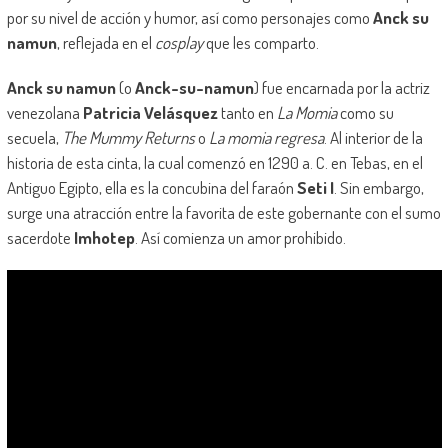
por su nivel de acción y humor, así como personajes como
Anck su
namun
, reflejada en el
cosplay
que les comparto.
Anck su namun
(o
Anck-su-namun
) fue encarnada por la actriz
venezolana
Patricia Velásquez
tanto en
La Momia
como su
secuela,
The Mummy Returns
o
La momia regresa
. Al interior de la
historia de esta cinta, la cual comenzó en 1290 a. C. en Tebas, en el
Antiguo Egipto, ella es la concubina del faraón
Seti I
. Sin embargo,
surge una atracción entre la favorita de este gobernante con el sumo
sacerdote
Imhotep
. Así comienza un amor prohibido.