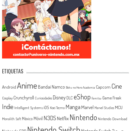
ETIQUETAS
Anime
Cine
Android
Bandai Namco
Capcom
Boku no Hero Academia
eShop
Disney
Crunchyroll
Game Freak
DLC
Cosplay
Curiosidades
Famitsu
Indie
Manga
Marvel
iOS
MCU
Intelligent Systems
Koei Tecmo
Marvel Studios
Nintendo
N3DS
Netflix
Móvil
México
Monolith Soft
Nintendo Download
Nintendo Switch
Nintendo Switch 2
Nintendo EPD