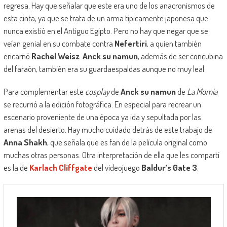
regresa. Hay que señalar que este era uno de los anacronismos de
esta cinta, ya que se trata de un arma típicamente japonesa que
nunca existió en el Antiguo Egipto. Pero no hay que negar que se
veían genial en su combate contra
Nefertiri
, a quien también
encarnó
Rachel Weisz
.
Anck su namun
, además de ser concubina
del faraón, también era su guardaespaldas aunque no muy leal.
Para complementar este
cosplay
de
Anck su namun
de
La Momia
se recurrió a la edición fotográfica. En especial para recrear un
escenario proveniente de una época ya ida y sepultada por las
arenas del desierto. Hay mucho cuidado detrás de este trabajo de
Anna Shakh
, que señala que es fan de la película original como
muchas otras personas. Otra interpretación de ella que les compartí
es la de
Karlach Cliffgate
del videojuego
Baldur’s Gate 3
.