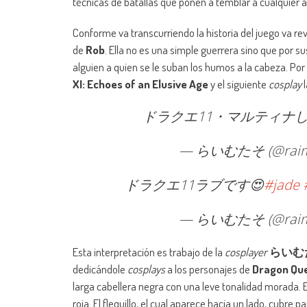
técnicas de batallas que ponen a temblar a cualquier a
Conforme va transcurriendo la historia del juego va re
de
Rob
. Ella no es una simple guerrera sino que por su
alguien a quien se le suban los humos a la cabeza. Por
XI: Echoes of an Elusive Age
y el siguiente
cosplay
l
ドラクエ11・マルティナし
— らいむたそ (@raimu
ドラクエ11ラブです😍
#jade
— らいむたそ (@raimu
Esta interpretación es trabajo de la
cosplayer
らいむ
dedicándole
cosplays
a los personajes de
Dragon Qu
larga cabellera negra con una leve tonalidad morada. E
roja. El flequillo, el cual aparece hacia un lado, cubre p