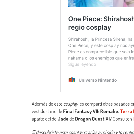
Además de este
cosplay
les compartí otras basados e
vestido chino de
Final Fantasy VII: Remake
,
Terra
aparte del de
Jade
de
Dragon Quest XI
? Consulten
Si descubriste este cosplay gracias a mi sitio y lo rep