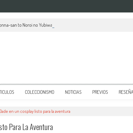
kionna-san to Noroi no Yubiwa, su mes de estreno y avances
TICULOS
COLECCIONISMO
NOTICIAS
PREVIOS
RESEÑ
Jade en un cosplay listo para la aventura
sto Para La Aventura