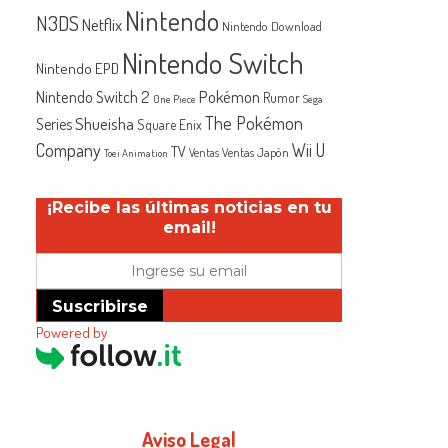
Nintendo
N3DS
Netflix
Nintendo Download
Nintendo Switch
Nintendo EPD
Nintendo Switch 2
Pokémon
Rumor
One Piece
Sega
The Pokémon
Shueisha
Series
Square Enix
Company
Wii U
TV
Ventas Japón
Ventas
Toei Animation
¡Recibe las últimas noticias en tu
email!
Suscribirse
Powered by
Aviso Legal