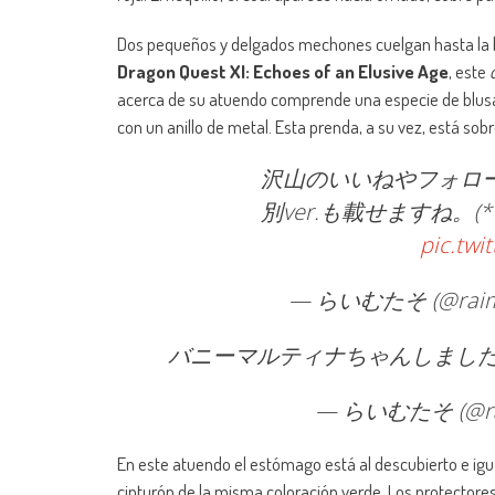
Dos pequeños y delgados mechones cuelgan hasta la b
Dragon Quest XI: Echoes of an Elusive Age
, este
acerca de su atuendo comprende una especie de blusa 
con un anillo de metal. Esta prenda, a su vez, está sob
沢山のいいねやフォロー
別ver.も載せますね。(*
pic.twi
— らいむたそ (@raimu
バニーマルティナちゃんしました👯‍
— らいむたそ (@rai
En este atuendo el estómago está al descubierto e igua
cinturón de la misma coloración verde. Los protectores