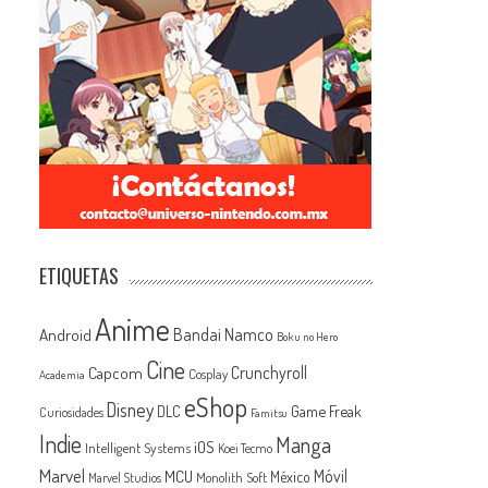
ETIQUETAS
Anime
Android
Bandai Namco
Boku no Hero
Cine
Capcom
Crunchyroll
Cosplay
Academia
eShop
Disney
Game Freak
DLC
Curiosidades
Famitsu
Indie
Manga
iOS
Intelligent Systems
Koei Tecmo
Marvel
MCU
Móvil
México
Monolith Soft
Marvel Studios