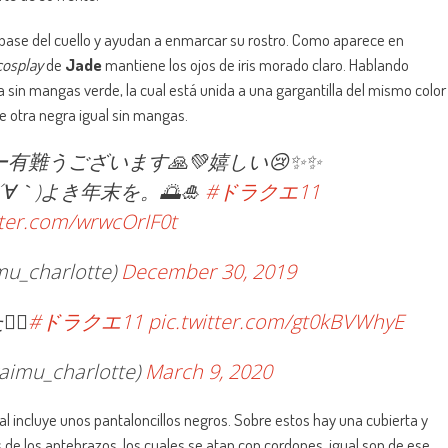
ase del cuello y ayudan a enmarcar su rostro. Como aparece en
cosplay
de
Jade
mantiene los ojos de iris morado claro. Hablando
sin mangas verde, la cual está unida a una gargantilla del mismo color
re otra negra igual sin mangas.
有難うございます🙏💚嬉しい😢✨✨
´∀｀)よき年末を。🌅🎍
#ドラクエ11
tter.com/wrwcOrIF0t
_charlotte)
December 30, 2019
♀️
#ドラクエ11
pic.twitter.com/gt0kBVWhyE
mu_charlotte)
March 9, 2020
l incluye unos pantaloncillos negros. Sobre estos hay una cubierta y
 de los antebrazos, los cuales se atan con cordones, igual son de ese