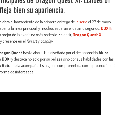
fleja bien su apariencia.
celebra el lanzamiento de la primera entrega de
la serie
el 27 de mayo
enecen a la línea principal, y muchos esperan el décimo segundo,
DQXII:
o mejor de la aventura más reciente. Es decir,
Dragon Quest XI:
y presente en el
fan art
y
cosplay
.
ragon Quest
hasta ahora, fue diseñada por el desaparecido
Akira
de
DQXI
y destaca no solo por su belleza sino por sus habilidades con las
ra
Rob
, que la acompaña. Es alguien comprometida con la protección de
e forma desinteresada.