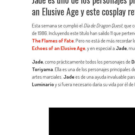
an Elusive Age y este cosplay re
Esta semana se cumplió el
Día de Dragon Quest
, que 
de 1986. Incluyendo este título han salido 11 que pert
The Flames of Fate
. Pero no está de más recordar l
Echoes of an Elusive Age
, y en especial a
Jade
, mu
Jade
, como prácticamente todos los personajes de
D
Toriyama
. Ella es una de los personajes principales 
artes marciales.
Jade
es de una ayuda invaluable pa
Luminario
y si fuera necesario daría su vida por él d