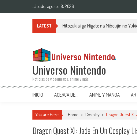
Saltar al contenido
sábado, agosto 8, 2026
Hitozukiai ga Nigate na Miboujin no Yu
LATEST
Universo Nintendo
Noticias de videojuegos, anime y más
INICIO
ACERCA DE…
ANIME Y MANGA
AR
You are here
Home
>
Cosplay
>
Dragon Quest XI: 
Dragon Quest XI: Jade En Un Cosplay Li