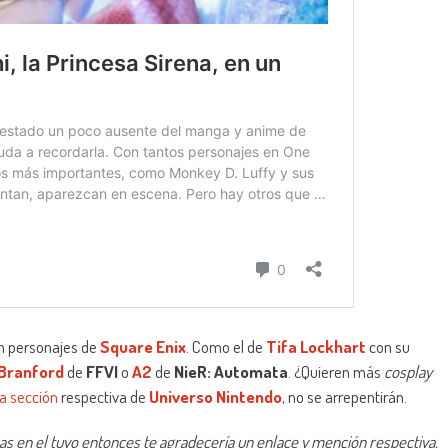
n personajes de
Square Enix
. Como el de
Tifa Lockhart
con su
 Branford
de
FFVI
o
A2
de
NieR: Automata
. ¿Quieren más
cosplay
la sección
respectiva de
Universo Nintendo
, no se arrepentirán.
licas en el tuyo entonces te agradecería un enlace y mención respectiva.