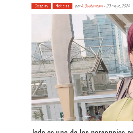
Cosplay
Noticias
por
A. Quatermain
-
29 mayo, 2024
Jade es uno de los personajes p