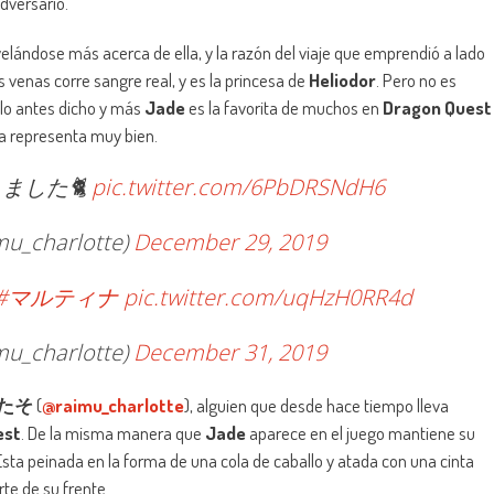
dversario.
velándose más acerca de ella, y la razón del viaje que emprendió a lado
s venas corre sangre real, y es la princesa de
Heliodor
. Pero no es
 lo antes dicho y más
Jade
es la favorita de muchos en
Dragon Quest
a representa muy bien.
ました🐈
pic.twitter.com/6PbDRSNdH6
_charlotte)
December 29, 2019
#マルティナ
pic.twitter.com/uqHzH0RR4d
_charlotte)
December 31, 2019
たそ
(
@raimu_charlotte
), alguien que desde hace tiempo lleva
est
. De la misma manera que
Jade
aparece en el juego mantiene su
sta peinada en la forma de una cola de caballo y atada con una cinta
arte de su frente.